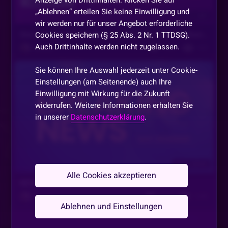
„Ablehnen“ erteilen Sie keine Einwilligung und
Vor 1 Jahr
wir werden nur für unser Angebot erforderliche
Slot Akademie Awards Das Interview mit Branchen Exprerten
Cookies speichern (§ 25 Abs. 2 Nr. 1 TTDSG).
Auch Drittinhalte werden nicht zugelassen.
2603
422
Bastian
Sie können Ihre Auswahl jederzeit unter Cookie-
Einstellungen (am Seitenende) auch Ihre
Einwilligung mit Wirkung für die Zukunft
widerrufen. Weitere Informationen erhalten Sie
in unserer
Datenschutzerklärung
.
Vor 2 Jahren
Alle Cookies akzeptieren
NEWS - BONUS CODES + BRIEFKASTEN
2622
1245
Bastian
Ablehnen und Einstellungen