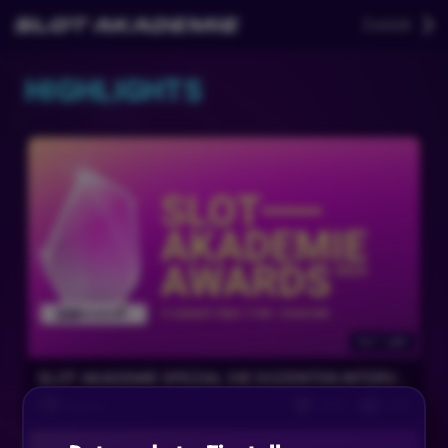
Zurück
HIGHLIGHTS
Vor 1 Jahr
SLOT AKADEMIE SPEZIAL DIE DOZENTEN INTERVIEWS
2625
633
Bastian