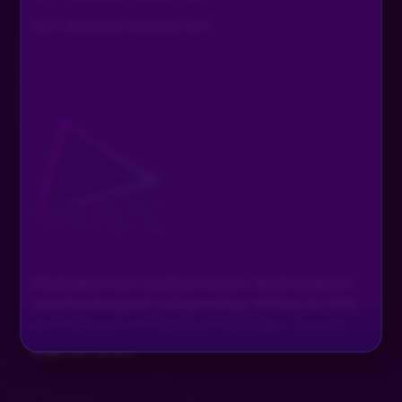
SLOT AKADEMIE AWARDS 2025
Glücksspiel kann süchtig machen. Spiele jederzeit
verantwortungsvoll und gemäßigt. Solltest du Hilfe
bei Problemen mit Spielsucht benötigen, besuche
folgende Seiten: