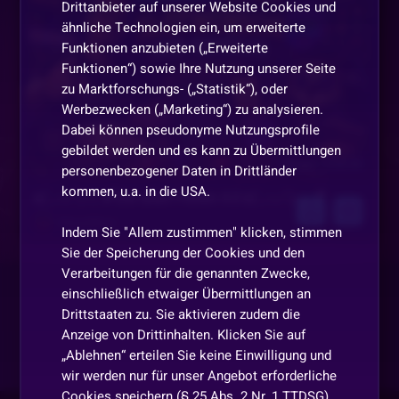
Drittanbieter auf unserer Website Cookies und
ähnliche Technologien ein, um erweiterte
Funktionen anzubieten („Erweiterte
Funktionen“) sowie Ihre Nutzung unserer Seite
zu Marktforschungs- („Statistik“), oder
Werbezwecken („Marketing“) zu analysieren.
Dabei können pseudonyme Nutzungsprofile
gebildet werden und es kann zu Übermittlungen
Morgen, 14:00 Uhr
personenbezogener Daten in Drittländer
kommen, u.a. in die USA.
ε(´｡•᎑•`)っ 💕Die alten Perlen 4.0 ε(´｡•᎑•`)っ 💕
ChaosShiva
Indem Sie "Allem zustimmen" klicken, stimmen
Sie der Speicherung der Cookies und den
Verarbeitungen für die genannten Zwecke,
einschließlich etwaiger Übermittlungen an
Drittstaaten zu. Sie aktivieren zudem die
Anzeige von Drittinhalten. Klicken Sie auf
„Ablehnen“ erteilen Sie keine Einwilligung und
wir werden nur für unser Angebot erforderliche
Cookies speichern (§ 25 Abs. 2 Nr. 1 TTDSG).