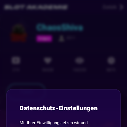
Zurück
ChaosShiva
3311
Folgen
274
36428
160235
887
h
Teilen
Datenschutz-Einstellungen
Mit Ihrer Einwilligung setzen wir und