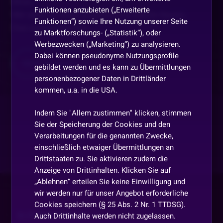
Moin,
Funktionen anzubieten („Erweiterte
Wir sind Liz Miss ScarRed und Martin Kesici,
Funktionen“) sowie Ihre Nutzung unserer Seite
Das authentischste,
...
zu Marktforschungs- („Statistik“), oder
Werbezwecken („Marketing“) zu analysieren.
Dabei können pseudonyme Nutzungsprofile
Mehr anzeigen
Teilen
gebildet werden und es kann zu Übermittlungen
personenbezogener Daten in Drittländer
kommen, u.a. in die USA.
Indem Sie "Allem zustimmen" klicken, stimmen
Sie der Speicherung der Cookies und den
Verarbeitungen für die genannten Zwecke,
einschließlich etwaiger Übermittlungen an
Drittstaaten zu. Sie aktivieren zudem die
Anzeige von Drittinhalten. Klicken Sie auf
„Ablehnen“ erteilen Sie keine Einwilligung und
wir werden nur für unser Angebot erforderliche
Cookies speichern (§ 25 Abs. 2 Nr. 1 TTDSG).
SLOTAKADEMIE.DE
Auch Drittinhalte werden nicht zugelassen.