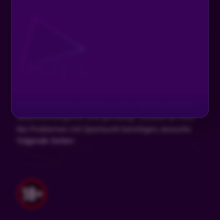
Glücksspiel kann süchtig machen. Spiele jederzeit
verantwortungsvoll und gemäßigt. Solltest du Hilfe
bei Problemen mit Spielsucht benötigen, besuche
folgende Seiten: