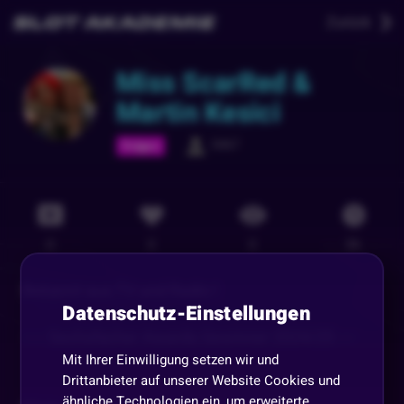
Zurück
Miss ScarRed &
Martin Kesici
5467
Folgen
0
0
0
0
h
Bekannt aus TV und Radio !
Datenschutz-Einstellungen
----- Sechsfacher Awards Gewinner 2024/25 ----
Mit Ihrer Einwilligung setzen wir und
Drittanbieter auf unserer Website Cookies und
ähnliche Technologien ein, um erweiterte