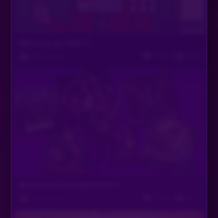
Vor 6 Monaten
Alles was du willst !!!
1743
462
Pink Panter
Vor 7 Monaten
Musik Slots zum ABFEIERN !!!
1742
321
Pink Panter