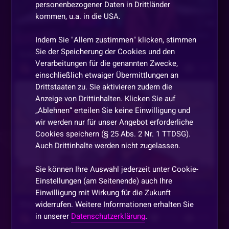
personenbezogener Daten in Drittländer
kommen, u.a. in die USA.
Vor 6 Monaten
Indem Sie "Allem zustimmen" klicken, stimmen
Sie der Speicherung der Cookies und den
Schule oder Party
Verarbeitungen für die genannten Zwecke,
1697
638
Pink Panter
einschließlich etwaiger Übermittlungen an
Drittstaaten zu. Sie aktivieren zudem die
Anzeige von Drittinhalten. Klicken Sie auf
„Ablehnen“ erteilen Sie keine Einwilligung und
wir werden nur für unser Angebot erforderliche
Cookies speichern (§ 25 Abs. 2 Nr. 1 TTDSG).
Auch Drittinhalte werden nicht zugelassen.
Sie können Ihre Auswahl jederzeit unter Cookie-
Einstellungen (am Seitenende) auch Ihre
Vor 6 Monaten
Einwilligung mit Wirkung für die Zukunft
Was weis der Lehrer wirklich?
widerrufen. Weitere Informationen erhalten Sie
in unserer
Datenschutzerklärung
.
1714
673
Pink Panter