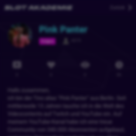
Zurück
Pink Panter
4579
Folgen
0
0
0
0
h
Hallo zusammen,
ich bin der Tino alias "Pink Panter" aus Berlin. Seit
mittlerweile 13 Jahren tauche ich in die Welt des
Videocontents auf Twitch und YouTube ein. Auf
meinem YouTube-Kanal habe ich eine treue
Community von 340.000 Abonnenten aufgebaut,