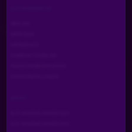
SLOTAKADEMIE.DE
ÜBER UNS
IMPRESSUM
DATENSCHUTZ
COMMUNITY GUIDELINE
PROMOTIONSBEDINGUNGEN
COOKIE EINSTELLUNGEN
ARCHIV
SLOT AKADEMIE AWARDS 2024
SLOT AKADEMIE AWARDS 2025