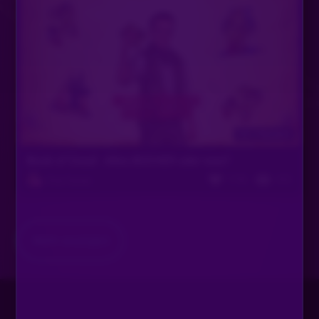
Vor 7 Monaten
Book of Dead - Alles BÜCHER oder was?
1746
423
Pink Panter
Mehr anzeigen