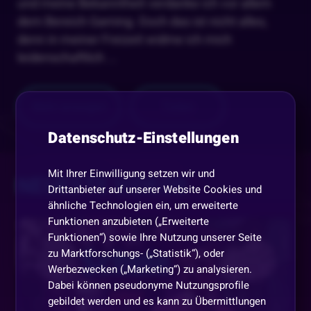
und meine Bekanntheit verdanke ich vor allem
dem Bereich Gaming. Doch das ist nicht alles,
denn in meiner Freizeit widme ich mich
leidenschaftlich
...
Mehr anzeigen
Teilen
Datenschutz-Einstellungen
Mit Ihrer Einwilligung setzen wir und
NEUESTE VIDEOS
Drittanbieter auf unserer Website Cookies und
ähnliche Technologien ein, um erweiterte
Funktionen anzubieten („Erweiterte
Funktionen“) sowie Ihre Nutzung unserer Seite
zu Marktforschungs- („Statistik“), oder
Werbezwecken („Marketing“) zu analysieren.
Dabei können pseudonyme Nutzungsprofile
gebildet werden und es kann zu Übermittlungen