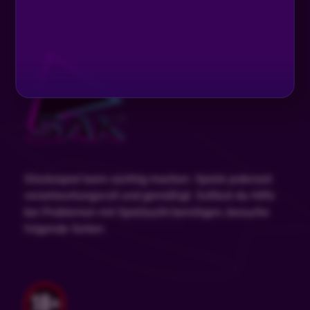
Glücksspiel kann süchtig machen. Spiele jederzeit
verantwortungsvoll und gemäßigt. Solltest du Hilfe
bei Problemen mit Spielsucht benötigen, besuche
folgende Seiten: