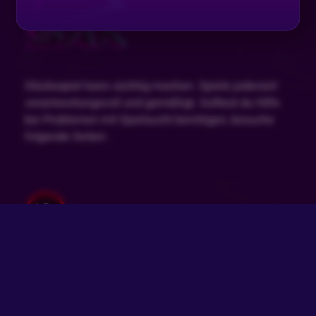
Glücksspiel kann süchtig machen. Spiele jederzeit
verantwortungsvoll und gemäßigt. Solltest du Hilfe
bei Problemen mit Spielsucht benötigen, besuche
folgende Seiten:
Bundesweit gegen Glücksspielsucht
Check dein Spiel
Spielsuchttherapie