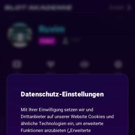
Zurück
Ruvim
1757
Folgen
23
3975
8314
58
h
Datenschutz-Einstellungen
Teilen
Mit Ihrer Einwilligung setzen wir und
Drittanbieter auf unserer Website Cookies und
ähnliche Technologien ein, um erweiterte
Funktionen anzubieten („Erweiterte