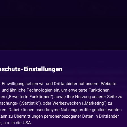
nschutz-Einstellungen
 und komme aus dem wunderschönen Süden Deutschlands.
r Plattform möchte ich mein Wissen und meine Erfahrung te
r Einwilligung setzen wir und Drittanbieter auf unserer Website
 ob du ein Anfänger bist oder schon einiges an Erfahru
 und ähnliche Technologien ein, um erweiterte Funktionen
e aus jedem Spiel herauszuholen. Lass uns die Automate
en („Erweiterte Funktionen“) sowie Ihre Nutzung unserer Seite zu
rschungs- („Statistik“), oder Werbezwecken („Marketing“) zu
eren. Dabei können pseudonyme Nutzungsprofile gebildet werden
kann zu Übermittlungen personenbezogener Daten in Drittländer
 u.a. in die USA.