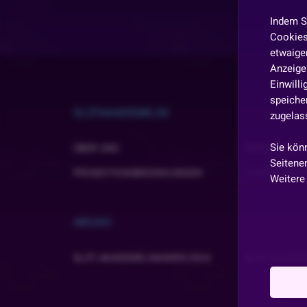
Indem S
Cookies
etwaiger
Anzeige 
Einwill
speicher
SLOTAKADEMIE.DE
zugelas
Sie kön
ÜBER UNS
IMPRESSUM
Seitenen
PROMOTIONSBEDINGUNGEN
COOKIE EINS
Weitere
ARCHIV
SLOT AKADEMIE AWARDS 2024
SLOT AKADEM