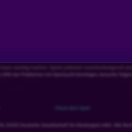
EARTS HI
l kann süchtig machen. Spiele jederzeit verantwortungsvoll un
u Hilfe bei Problemen mit Spielsucht benötigen, besuche folge
Check dein Spiel
26, DGGS Deutsche Gesellschaft für Glücksspiel mbH. Alle Rech