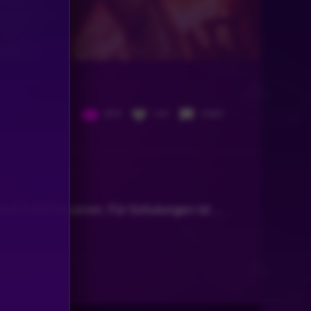
870
147
2584
auf Zufall basieren. Für Schulungen ist
...