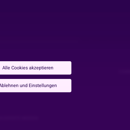
rzeit verantwortungsvoll und gemäßigt!
Alle Cookies akzeptieren
DATENSCHUTZ
COMM
TELLUNGEN
Ablehnen und Einstellungen
st HUH
N EXPERTE WERDEN