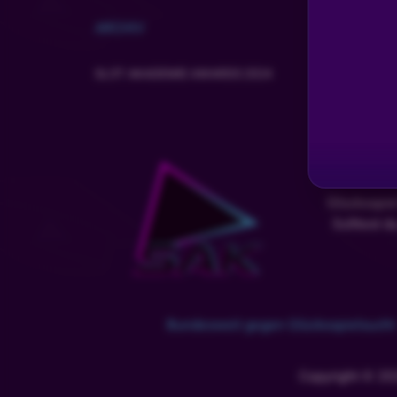
Dave_Owl
•
Vor 3 Monaten
ARCHIV
Schönen Feierabend simba mein lieber
SLOT AKADEMIE AWARDS 2024
Lucas
•
Vor 3 Monaten
Da heisst du auch neon.simba?
GLÜCKSFEE
•
Vor 3 Monaten
Schönen Feierabend dir HI HEARTS LUCKY H
Glücksspie
Solltest d
1Maci_AKA_MrProtex
•
Vor 3 Monaten
Noch 43 points bis lvl up
1Maci_AKA_MrProtex
•
Vor 3 Monaten
Bundesweit gegen Glücksspielsucht
Bye bye
Copyright © 20
Steve13
•
Vor 3 Monaten