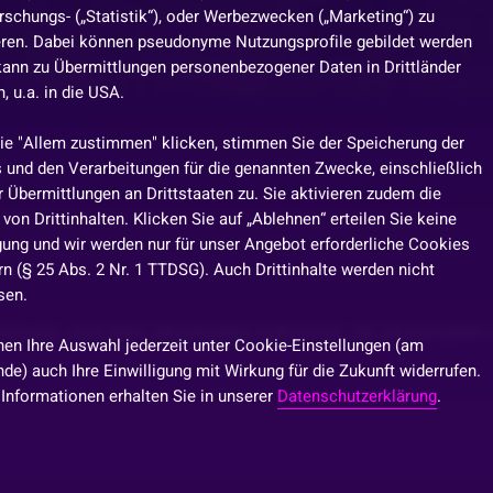
rschungs- („Statistik“), oder Werbezwecken („Marketing“) zu
eren. Dabei können pseudonyme Nutzungsprofile gebildet werden
kann zu Übermittlungen personenbezogener Daten in Drittländer
 u.a. in die USA.
ie "Allem zustimmen" klicken, stimmen Sie der Speicherung der
 und den Verarbeitungen für die genannten Zwecke, einschließlich
 Übermittlungen an Drittstaaten zu. Sie aktivieren zudem die
von Drittinhalten. Klicken Sie auf „Ablehnen“ erteilen Sie keine
igung und wir werden nur für unser Angebot erforderliche Cookies
n (§ 25 Abs. 2 Nr. 1 TTDSG). Auch Drittinhalte werden nicht
sen.
nung, sind aber gleichzeitig risikoreich, da sie komplett 
nen Ihre Auswahl jederzeit unter Cookie-Einstellungen (am
de) auch Ihre Einwilligung mit Wirkung für die Zukunft widerrufen.
 Informationen erhalten Sie in unserer
Datenschutzerklärung
.