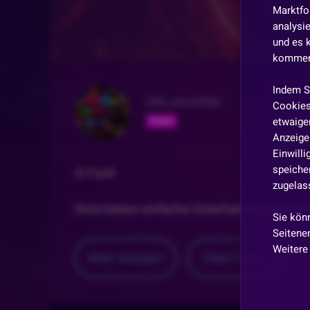
Marktfo
analysi
und es 
kommen,
Indem S
Odi_neon45er
Cookies
etwaiger
Folgen
Anzeige 
Einwill
speicher
⚖️ Fazit
zugelas
Slots bieten einfache Unterhaltung und Span
Sie kön
Seitenen
Weitere
Mehr anzeigen
Video
Teilen