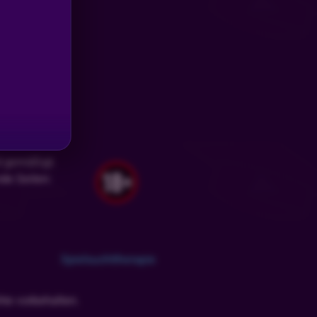
d gemäßigt.
nde Seiten:
Spielsuchttherapie
te vorbehalten.