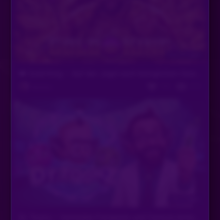
Vor 19 Tagen
👑 Gold King – Auf der Jagd nach königlichen Gewinnen!
742
814
Bastian
Vor 5 Tagen
Dr. Toonz – Verrückte Freispiele und Cartoon-Action von Play'n GO