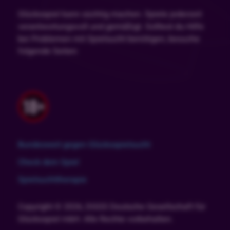
Glücksspiel kann süchtig machen. Spiele jederzeit
verantwortungsvoll und gemäßigt. Solltest du Hilfe
bei Problemen mit Spielsucht benötigen, besuche
folgende Seiten:
Bundesweit gegen Glücksspielsucht
Check dein Spiel
Spielsuchttherapie
Copyright © 2026, DGGS Deutsche Gesellschaft für
Glücksspiel mbH. Alle Rechte vorbehalten.