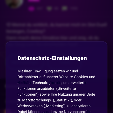
647
88
1990
🤠 Meinst du wirklich, du kannst mich im Slot-Duell
besiegen, Cowboy?
Dann mach deine Einsätze klar und zeig, ob du
das Zeug zum Revolverhelden hast!
...
Datenschutz-Einstellungen
Mehr anzeigen
Teilen
Mit Ihrer Einwilligung setzen wir und
Drittanbieter auf unserer Website Cookies und
ähnliche Technologien ein, um erweiterte
Kommentare
Funktionen anzubieten („Erweiterte
Funktionen“) sowie Ihre Nutzung unserer Seite
zu Marktforschungs- („Statistik“), oder
Vorherige
anzeigen
Werbezwecken („Marketing“) zu analysieren.
Dabei können pseudonyme Nutzungsprofile
ORI-Flitzpiepe-ORI
•
Vor 1 Jahr