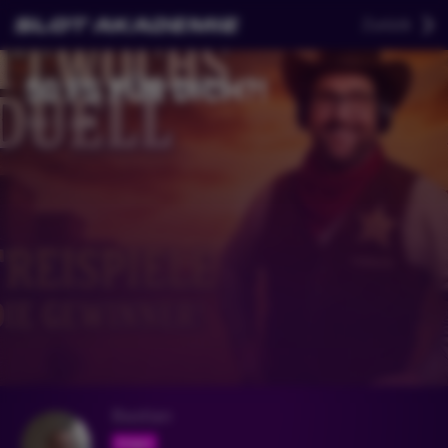
Zurück
50 FS FÜR DICH?!
Vor 1 Jahr
Bastian
Folgen