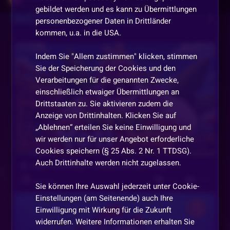
gebildet werden und es kann zu Übermittlungen
WEITERE VIDEOS
morgen
personenbezogener Daten in Drittländer
kommen, u.a. in die USA.
Hanswurst
•
Vor 1 Jahr
Indem Sie "Allem zustimmen" klicken, stimmen
Bey Bey
Sie der Speicherung der Cookies und den
Verarbeitungen für die genannten Zwecke,
TurboBuchenMöglich
•
Vor 1 Jahr
T
einschließlich etwaiger Übermittlungen an
bis montag BASTI
Drittstaaten zu. Sie aktivieren zudem die
Anzeige von Drittinhalten. Klicken Sie auf
ORI-Flitzpiepe-ORI
•
Vor 1 Jahr
„Ablehnen“ erteilen Sie keine Einwilligung und
wir werden nur für unser Angebot erforderliche
bist schon wochenende
Vor 15 Tagen
Cookies speichern (§ 25 Abs. 2 Nr. 1 TTDSG).
Auch Drittinhalte werden nicht zugelassen.
Bastian
•
Vor 1 Jahr
🏝️ Hotel Yeti-Way – Urlaub mit dem Yeti!
712
778
Folge mir auch gerne auf Facebook:
Bastian
Sie können Ihre Auswahl jederzeit unter Cookie-
https://www.facebook.com/profile.php?
Einstellungen (am Seitenende) auch Ihre
id=61564445876871
Einwilligung mit Wirkung für die Zukunft
widerrufen. Weitere Informationen erhalten Sie
ORI-Flitzpiepe-ORI
•
Vor 1 Jahr