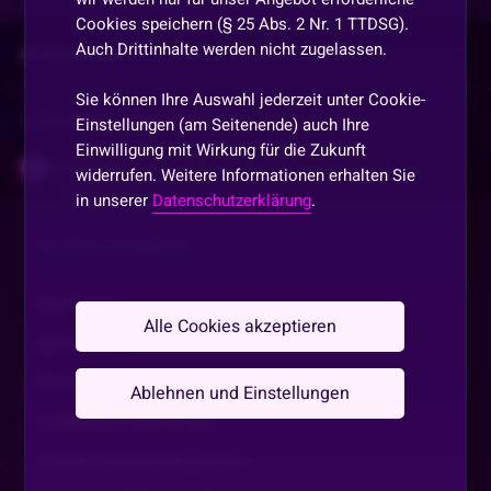
Cookies speichern (§ 25 Abs. 2 Nr. 1 TTDSG).
Auch Drittinhalte werden nicht zugelassen.
Kommentare
Sie können Ihre Auswahl jederzeit unter Cookie-
Vorherige
anzeigen
Einstellungen (am Seitenende) auch Ihre
Einwilligung mit Wirkung für die Zukunft
Nymphe90
•
Vor 1 Jahr
widerrufen. Weitere Informationen erhalten Sie
in unserer
Datenschutzerklärung
.
Bye Bye
SLOTAKADEMIE.DE
Mariejustin112
•
Vor 1 Jahr
M
Bingo eine runde noch
ÜBER UNS
Alle Cookies akzeptieren
IMPRESSUM
Brina02213
•
Vor 1 Jahr
Wünsche euch einen schönen Abend und eine gute
DATENSCHUTZ
Ablehnen und Einstellungen
Nacht
COMMUNITY GUIDELINE
Gambler117
•
Vor 1 Jahr
PROMOTIONSBEDINGUNGEN
Tschaui