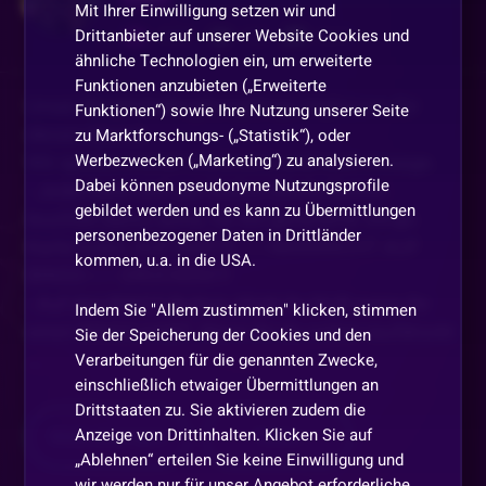
Mit Ihrer Einwilligung setzen wir und
Drittanbieter auf unserer Website Cookies und
2437
160
3225
ähnliche Technologien ein, um erweiterte
Funktionen anzubieten („Erweiterte
Unser BingBallaBingBongSlingo Highscore für
Funktionen“) sowie Ihre Nutzung unserer Seite
diesen Monat.
zu Marktforschungs- („Statistik“), oder
Werbezwecken („Marketing“) zu analysieren.
Wir spielen immer mittwochs und nach Ansage.
Dabei können pseudonyme Nutzungsprofile
- Jeder kann sich per Button (Karte Button
gebildet werden und es kann zu Übermittlungen
leuchtet dann) seine, für ihn generierte Slingo
personenbezogener Daten in Drittländer
Karte holen, AUF KARTE, -----NIIIIIIIIIICHT AUF
kommen, u.a. in die USA.
BINGO------ DRÜCKEN!!!!
- Auf den BINGO Button, klickt ihr NUR wenn Ihr
Indem Sie "Allem zustimmen" klicken, stimmen
einen BINGO HABT. Wenn ihr da vorher raufdrückt
Sie der Speicherung der Cookies und den
...
Verarbeitungen für die genannten Zwecke,
einschließlich etwaiger Übermittlungen an
Drittstaaten zu. Sie aktivieren zudem die
Anzeige von Drittinhalten. Klicken Sie auf
Mehr anzeigen
Teilen
„Ablehnen“ erteilen Sie keine Einwilligung und
wir werden nur für unser Angebot erforderliche