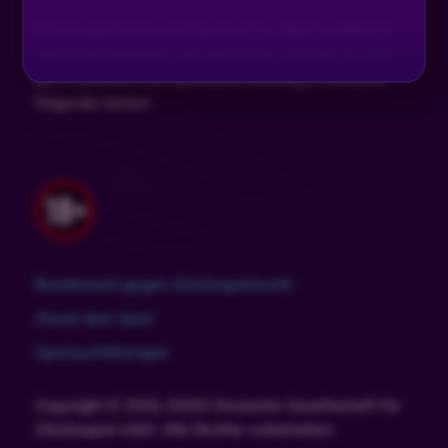
Glücksspiel kann süchtig machen. Spiele jederzeit
verantwortungsvoll und gemäßigt. Solltest du Hilfe
bei Problemen mit Spielsucht benötigen, besuche
folgende Seiten:
Bundesweit gegen Glücksspielsucht
Check dein Spiel
Spielsuchttherapie
Copyright © 2026, DGGS Deutsche Gesellschaft für
Glücksspiel mbH. Alle Rechte vorbehalten.