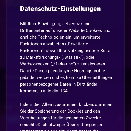
Datenschutz-Einstellungen
1676
170
4735
Mit Ihrer Einwilligung setzen wir und
Eure Sr
Drittanbieter auf unserer Website Cookies und
ähnliche Technologien ein, um erweiterte
Funktionen anzubieten („Erweiterte
Teilen
Funktionen“) sowie Ihre Nutzung unserer Seite
zu Marktforschungs- („Statistik“), oder
Werbezwecken („Marketing“) zu analysieren.
Dabei können pseudonyme Nutzungsprofile
Kommentare
gebildet werden und es kann zu Übermittlungen
personenbezogener Daten in Drittländer
kommen, u.a. in die USA.
Vorherige
anzeigen
Indem Sie "Allem zustimmen" klicken, stimmen
Chanti_Schantalette
•
Vor 1 Monat
Sie der Speicherung der Cookies und den
WEITERE VIDEOS
DANKE
Verarbeitungen für die genannten Zwecke,
einschließlich etwaiger Übermittlungen an
Atem
•
Vor 1 Monat