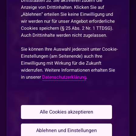
Drittstaaten zu. Sie aktivieren zudem die
A
Anzeige von Drittinhalten. Klicken Sie auf
DANKE
„Ablehnen“ erteilen Sie keine Einwilligung und
wir werden nur für unser Angebot erforderliche
ItsMe
•
Vor 1 Monat
Cookies speichern (§ 25 Abs. 2 Nr. 1 TTDSG).
Thx
Auch Drittinhalte werden nicht zugelassen.
Sie können Ihre Auswahl jederzeit unter Cookie-
Cardhunter85
•
Vor 1 Monat
Einstellungen (am Seitenende) auch Ihre
GZ allen 🥳
Einwilligung mit Wirkung für die Zukunft
Vor 2 Monaten
widerrufen. Weitere Informationen erhalten Sie
Chti
•
Vor 1 Monat
C
Big Bass Bonanza
in unserer
Datenschutzerklärung
.
1132
1418
^^
Legenden_Niko
BENJAMINtörrööö
•
Vor 1 Monat
Merci GOLDENPOT
Alle Cookies akzeptieren
Sn0oby
•
Vor 1 Monat
Ablehnen und Einstellungen
DANKE NIKO