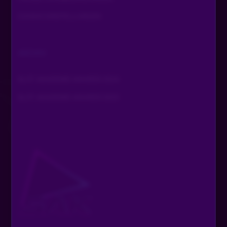
Alles Gute dir
COOKIE EINSTELLUNGEN
Cardhunter85
•
Vor 1 Monat
ARCHIV
Viel Spaß weiterhin HI
SLOT AKADEMIE AWARDS 2024
BENJAMINtörrööö
•
Vor 1 Monat
Merci
SLOT AKADEMIE AWARDS 2025