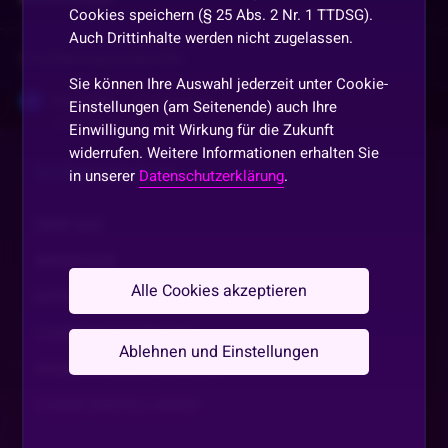
Cookies speichern (§ 25 Abs. 2 Nr. 1 TTDSG).
Auch Drittinhalte werden nicht zugelassen.
Vorherige
anzeigen
Sie können Ihre Auswahl jederzeit unter Cookie-
Pierre1982
•
Vor 3 Monaten
P
Einstellungen (am Seitenende) auch Ihre
Einwilligung mit Wirkung für die Zukunft
Ja warum?
widerrufen. Weitere Informationen erhalten Sie
SLOTAKADEMIE.DE
in unserer
Datenschutzerklärung
.
Nordlicht
•
Vor 3 Monaten
N
Danke
ÜBER UNS
IMPRESSUM
GLÜCKSFEE
•
Vor 3 Monaten
Alle Cookies akzeptieren
Glückwunsch 🍀♥️🍀 an alle 🍀♥️🍀
DATENSCHUTZ
COMMUNITY GUIDELINE
Karsten1967
•
Vor 3 Monaten
K
Ablehnen und Einstellungen
PROMOTIONSBEDINGUNGEN
danke und schönen feierabend
COOKIE EINSTELLUNGEN
inworbVTR
•
Vor 3 Monaten