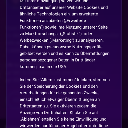
Mit Ihrer Einwilligung setzen wir und
Drittanbieter auf unserer Website Cookies und
226
80
750
ähnliche Technologien ein, um erweiterte
Funktionen anzubieten („Erweiterte
Funktionen“) sowie Ihre Nutzung unserer Seite
Eure Spielwünsche – Slot Request (SR)! 🎰📝
zu Marktforschungs- („Statistik“), oder
In diesem Format geht es um eure Spielwünsche!
Werbezwecken („Marketing“) zu analysieren.
Mit dem Befehl !sr könnt ihr euch eure
Dabei können pseudonyme Nutzungsprofile
Lieblingsslots wünschen! 😍
gebildet werden und es kann zu Übermittlungen
personenbezogener Daten in Drittländer
🎮 So funktioniert's:
kommen, u.a. in die USA.
✔️ Mit !sr könnt ihr euch eine Slot wünschen.
Indem Sie "Allem zustimmen" klicken, stimmen
✔️ Wir spielen den gewünschten
...
Sie der Speicherung der Cookies und den
Verarbeitungen für die genannten Zwecke,
einschließlich etwaiger Übermittlungen an
Mehr anzeigen
Teilen
Drittstaaten zu. Sie aktivieren zudem die
Anzeige von Drittinhalten. Klicken Sie auf
„Ablehnen“ erteilen Sie keine Einwilligung und
wir werden nur für unser Angebot erforderliche
Kommentare