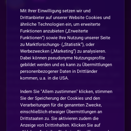
1515
98
1471
Mit Ihrer Einwilligung setzen wir und
Drittanbieter auf unserer Website Cookies und
ähnliche Technologien ein, um erweiterte
Hallo, ich bin Sebastian, 32 Jahre jung, und
Funktionen anzubieten („Erweiterte
komme aus dem wunderschönen Süden
Funktionen“) sowie Ihre Nutzung unserer Seite
Deutschlands. Meine Leidenschaft sind
zu Marktforschungs- („Statistik“), oder
Werbezwecken („Marketing“) zu analysieren.
Automatenspiele und alles, was damit zu tun hat.
Dabei können pseudonyme Nutzungsprofile
Auf dieser Plattform möchte ich mein Wissen und
gebildet werden und es kann zu Übermittlungen
meine Erfahrung teilen, um dir dabei zu helfen,
personenbezogener Daten in Drittländer
diese spannende Welt besser zu verstehen. Egal,
kommen, u.a. in die USA.
ob du ein Anfänger bist oder schon einiges an
Erfahrung mitbringst – gemeinsam entdecken wir
Indem Sie "Allem zustimmen" klicken, stimmen
Strategien, Tipps und Tricks, um das Beste aus
Sie der Speicherung der Cookies und den
jedem Spiel herauszuholen. Lass uns gemeinsam
Verarbeitungen für die genannten Zwecke,
einschließlich etwaiger Übermittlungen an
die Automatenwelt
...
Drittstaaten zu. Sie aktivieren zudem die
Anzeige von Drittinhalten. Klicken Sie auf