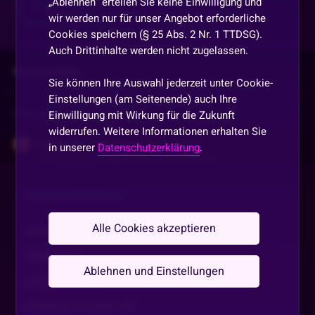
„Ablehnen“ erteilen Sie keine Einwilligung und
Mehr anzeigen
Teilen
wir werden nur für unser Angebot erforderliche
Cookies speichern (§ 25 Abs. 2 Nr. 1 TTDSG).
Auch Drittinhalte werden nicht zugelassen.
Kommentare
Sie können Ihre Auswahl jederzeit unter Cookie-
Einstellungen (am Seitenende) auch Ihre
Vorherige
anzeigen
Einwilligung mit Wirkung für die Zukunft
widerrufen. Weitere Informationen erhalten Sie
cokkolokko
•
Vor 1 Jahr
C
in unserer
Datenschutzerklärung
.
Gehört dazu und muss auch mal sein
SLOTAKADEMIE.DE
Nordlicht
•
Vor 1 Jahr
N
GZ ihr 2
Alle Cookies akzeptieren
ÜBER UNS
IMPRESSUM
Patschi
•
Vor 1 Jahr
Ablehnen und Einstellungen
Gz
DATENSCHUTZ
COMMUNITY GUIDELINE
cokkolokko
•
Vor 1 Jahr