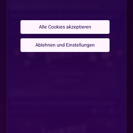
Vor 16 Tagen
Donnerstags-Jackpot 😱 So viele Freispiele gab es wirklich!
617
135
Donnerstags Jackpot
Alle Cookies akzeptieren
Ablehnen und Einstellungen
Vor 23 Tagen
Donnerstags-Jackpot JackpotPiraten: Die Zahlen
680
97
Donnerstags Jackpot