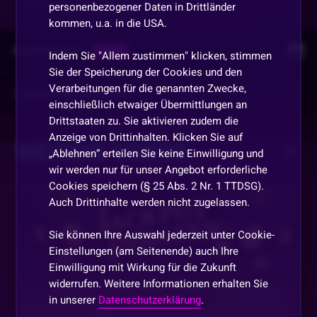
personenbezogener Daten in Drittländer
kommen, u.a. in die USA.
Kommentare
Replay
Indem Sie "Allem zustimmen" klicken, stimmen
Sie der Speicherung der Cookies und den
Verarbeitungen für die genannten Zwecke,
einschließlich etwaiger Übermittlungen an
Drittstaaten zu. Sie aktivieren zudem die
Anzeige von Drittinhalten. Klicken Sie auf
WEITERE VIDEOS
„Ablehnen“ erteilen Sie keine Einwilligung und
wir werden nur für unser Angebot erforderliche
Cookies speichern (§ 25 Abs. 2 Nr. 1 TTDSG).
Auch Drittinhalte werden nicht zugelassen.
Sie können Ihre Auswahl jederzeit unter Cookie-
Einstellungen (am Seitenende) auch Ihre
Einwilligung mit Wirkung für die Zukunft
widerrufen. Weitere Informationen erhalten Sie
in unserer
Datenschutzerklärung
.