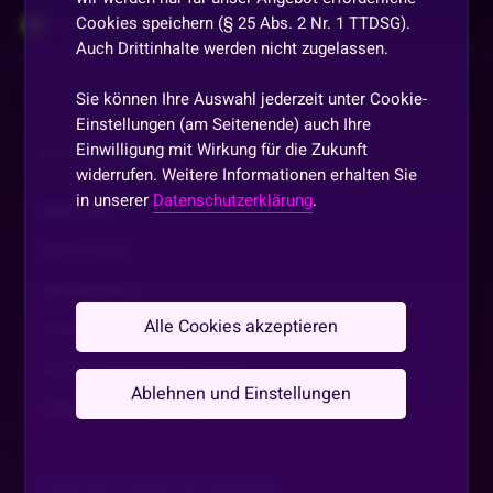
Cookies speichern (§ 25 Abs. 2 Nr. 1 TTDSG).
Steve13
•
Vor 2 Monaten
Auch Drittinhalte werden nicht zugelassen.
Arbeitet Homer Simpson bei euch In den Stadtwerken
flitzi? 😂
Sie können Ihre Auswahl jederzeit unter Cookie-
Einstellungen (am Seitenende) auch Ihre
ORI-Flitzpiepe-ORI
•
Vor 2 Monaten
Einwilligung mit Wirkung für die Zukunft
SLOTAKADEMIE.DE
so guru heute habe ich bei netto Gefragt obs ein obsteller
widerrufen. Weitere Informationen erhalten Sie
gibt die frau schickte mich zu banenen
in unserer
Datenschutzerklärung
.
ÜBER UNS
🐰CaptainHase🐰
•
Vor 2 Monaten
IMPRESSUM
mach schulung per chat
DATENSCHUTZ
Alle Cookies akzeptieren
COMMUNITY GUIDELINE
Pater_Dominguez
•
Vor 2 Monaten
P
weil LOFTY extra ne Powerstation hat deswegen...das
PROMOTIONSBEDINGUNGEN
wenigstens sein PC nich krascht
Ablehnen und Einstellungen
COOKIE EINSTELLUNGEN
ORI-Flitzpiepe-ORI
•
Vor 2 Monaten
zu den 1 euro bananen
CONTENT CREATOR WERDEN