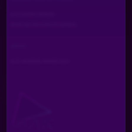
ORI-Flitzpiepe-ORI
•
Vor 2 Monaten
SLOT DOZENT WERDEN
das wahr der obstteller
SPORTWETTEN EXPERTE WERDEN
SlotGuru
•
Vor 2 Monaten
Ich beende mal sollte es bald wieder gehen komme ich
ARCHIV
wieder ansonsten sorry & bis morgen! DANKE an alle die
da waren HEARTS HI
SLOT AKADEMIE AWARDS 2024
1848_VOLUME
•
Vor 2 Monaten
GZ Chatschulung
Steve13
•
Vor 2 Monaten
HI
ORI-Flitzpiepe-ORI
•
Vor 2 Monaten
ok