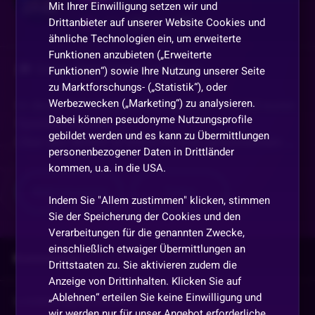
Mit Ihrer Einwilligung setzen wir und
Drittanbieter auf unserer Website Cookies und
299
100
699
ähnliche Technologien ein, um erweiterte
Funktionen anzubieten („Erweiterte
🎓 Guten Abend meine Lieben :)!
Funktionen“) sowie Ihre Nutzung unserer Seite
zu Marktforschungs- („Statistik“), oder
Werbezwecken („Marketing“) zu analysieren.
In dieser Schulung beschäftigen wir uns mit euren
Dabei können pseudonyme Nutzungsprofile
Spielewünschen.
gebildet werden und es kann zu Übermittlungen
Über den Befehl !sr könnt ihr eure gewünschten
...
personenbezogener Daten in Drittländer
kommen, u.a. in die USA.
Mehr anzeigen
Teilen
Indem Sie "Allem zustimmen" klicken, stimmen
Sie der Speicherung der Cookies und den
Verarbeitungen für die genannten Zwecke,
einschließlich etwaiger Übermittlungen an
Kommentare
Drittstaaten zu. Sie aktivieren zudem die
Anzeige von Drittinhalten. Klicken Sie auf
„Ablehnen“ erteilen Sie keine Einwilligung und
Vorherige
anzeigen
wir werden nur für unser Angebot erforderliche