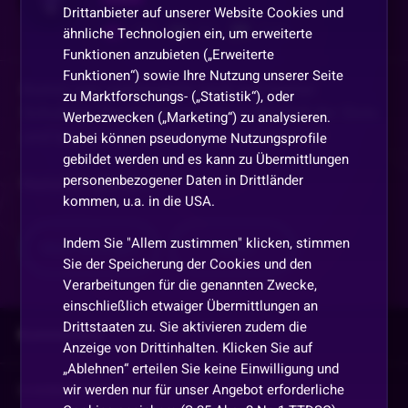
Drittanbieter auf unserer Website Cookies und
457
251
2160
ähnliche Technologien ein, um erweiterte
Funktionen anzubieten („Erweiterte
Funktionen“) sowie Ihre Nutzung unserer Seite
Komm rein und begleite mich auf meiner
zu Marktforschungs- („Statistik“), oder
Schulung. Tauche mit mir ein in die Welt der Slots
Werbezwecken („Marketing“) zu analysieren.
und lass uns gemeinsam diese Erobern 🤩
Dabei können pseudonyme Nutzungsprofile
gebildet werden und es kann zu Übermittlungen
personenbezogener Daten in Drittländer
Natürlich gibt es
...
kommen, u.a. in die USA.
Indem Sie "Allem zustimmen" klicken, stimmen
Mehr anzeigen
Teilen
Sie der Speicherung der Cookies und den
Verarbeitungen für die genannten Zwecke,
einschließlich etwaiger Übermittlungen an
Drittstaaten zu. Sie aktivieren zudem die
Kommentare
Anzeige von Drittinhalten. Klicken Sie auf
„Ablehnen“ erteilen Sie keine Einwilligung und
wir werden nur für unser Angebot erforderliche
Vorherige
anzeigen