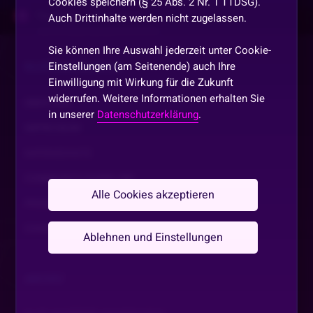
Cookies speichern (§ 25 Abs. 2 Nr. 1 TTDSG).
The_dogg1
•
Vor 2 Jahren
T
Auch Drittinhalte werden nicht zugelassen.
Wo zahle ich die 1.27 ein
Sie können Ihre Auswahl jederzeit unter Cookie-
Einstellungen (am Seitenende) auch Ihre
SLOTAKADEMIE.DE
Cardhunter85
•
Vor 2 Jahren
Einwilligung mit Wirkung für die Zukunft
Gutzz Nächtle 😎🍀🌞
widerrufen. Weitere Informationen erhalten Sie
ÜBER UNS
in unserer
Datenschutzerklärung
.
IMPRESSUM
MichaFcM76
•
Vor 2 Jahren
M
Gn8 all
DATENSCHUTZ
COMMUNITY GUIDELINE
SNEGGiiiii_WEGGiiiii
•
Vor 2 Jahren
Alle Cookies akzeptieren
PROMOTIONSBEDINGUNGEN
Gute Nacht ❤️
COOKIE EINSTELLUNGEN
Ablehnen und Einstellungen
Small_battle_mommy
•
Vor 2 Jahren
DANK AN DICH
ARCHIV
Angel_wings
•
Vor 2 Jahren
A