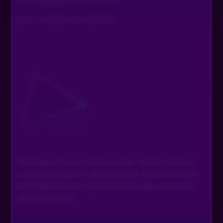
SLOT AKADEMIE AWARDS 2024
Nächte
SLOT AKADEMIE AWARDS 2025
Sandmann
•
Vor 2 Jahren
S
Tüdeeeelü ihr hübschen Menschen. Haut rein
SNEGGiiiii_WEGGiiiii
•
Vor 2 Jahren
😘
inspectorTurbo
•
Vor 2 Jahren
bye master bs morgen!
Tipp134
•
Vor 2 Jahren
T
Glücksspiel kann süchtig machen. Spiele jederzeit
Gute Nacht
verantwortungsvoll und gemäßigt. Solltest du Hilfe
bei Problemen mit Spielsucht benötigen, besuche
KaktusBlumeXXX77
•
Vor 2 Jahren
folgende Seiten:
Guten Nacht 👋