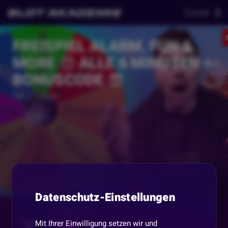
Zurück
FREISPIEL ALARM, FUN &
MORE 😍 ALLE 6 MINUTEN =
BONUSCODE 😎
Vor 2 Jahren
Datenschutz-Einstellungen
SlotCrew
Mit Ihrer Einwilligung setzen wir und
Folgen