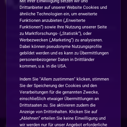
Mit Ihrer Einwilligung setzen wir und
Drittanbieter auf unserer Website Cookies und
559
98
2123
ähnliche Technologien ein, um erweiterte
Funktionen anzubieten („Erweiterte
Funktionen“) sowie Ihre Nutzung unserer Seite
Herzlich willkommen zu meiner Schulung, meine
zu Marktforschungs- („Statistik“), oder
Freunde!
Werbezwecken („Marketing“) zu analysieren.
Dabei können pseudonyme Nutzungsprofile
Heute stehen die Sterne für euch gut! Ihr könnt
gebildet werden und es kann zu Übermittlungen
bei mir sicherlich den ein oder anderen
personenbezogener Daten in Drittländer
Freispielcode erhalten.
kommen, u.a. in die USA.
Indem Sie "Allem zustimmen" klicken, stimmen
Selbstverständlich kann in den Freispielen auch
...
Sie der Speicherung der Cookies und den
Verarbeitungen für die genannten Zwecke,
einschließlich etwaiger Übermittlungen an
Mehr anzeigen
Teilen
Drittstaaten zu. Sie aktivieren zudem die
Anzeige von Drittinhalten. Klicken Sie auf
„Ablehnen“ erteilen Sie keine Einwilligung und
wir werden nur für unser Angebot erforderliche
Kommentare