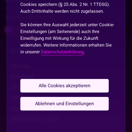
Cookies speichern (§ 25 Abs. 2 Nr. 1 TTDSG).
Auch Drittinhalte werden nicht zugelassen.
Vorherige
anzeigen
Sie können Ihre Auswahl jederzeit unter Cookie-
inworbVTR
•
Vor 2 Jahren
Einstellungen (am Seitenende) auch Ihre
Einwilligung mit Wirkung für die Zukunft
Vielen Dank für Deine nette Schulung
widerrufen. Weitere Informationen erhalten Sie
SLOTAKADEMIE.DE
in unserer
Datenschutzerklärung
.
FrauBingbong
•
Vor 2 Jahren
Gz an alle, alu bis die Tage 🤗 Dankeschön
ÜBER UNS
IMPRESSUM
Nicki1040
•
Vor 2 Jahren
N
Alle Cookies akzeptieren
BB
DATENSCHUTZ
COMMUNITY GUIDELINE
Nippelzutzler
•
Vor 2 Jahren
N
Ablehnen und Einstellungen
PROMOTIONSBEDINGUNGEN
schönen Abend Alu
COOKIE EINSTELLUNGEN
Mrs-Mami-Neilo-JP
•
Vor 2 Jahren
M