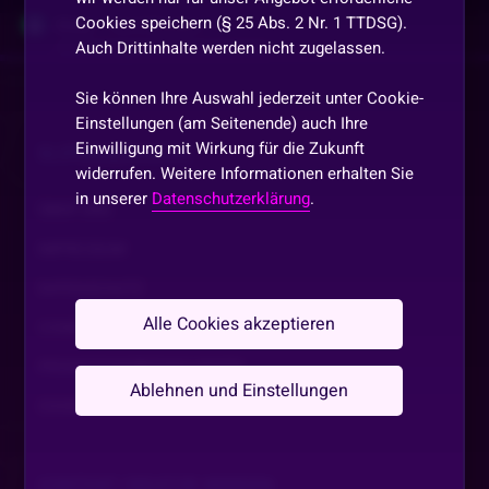
Cookies speichern (§ 25 Abs. 2 Nr. 1 TTDSG).
Shaty
•
Vor 2 Monaten
S
Auch Drittinhalte werden nicht zugelassen.
HI SCHÖNEN FEIERABEND
Sie können Ihre Auswahl jederzeit unter Cookie-
AffeMitDerWaffe
•
Vor 2 Monaten
Einstellungen (am Seitenende) auch Ihre
Einwilligung mit Wirkung für die Zukunft
Tschüß
SLOTAKADEMIE.DE
widerrufen. Weitere Informationen erhalten Sie
in unserer
Datenschutzerklärung
.
astronaut
•
Vor 2 Monaten
ÜBER UNS
BANANA
IMPRESSUM
DATENSCHUTZ
SNEGGiiiii_WEGGiiiii
•
Vor 2 Monaten
Alle Cookies akzeptieren
Schönen Feierabend 💕
COMMUNITY GUIDELINE
PROMOTIONSBEDINGUNGEN
F2daLory
•
Vor 2 Monaten
Ablehnen und Einstellungen
COOKIE EINSTELLUNGEN
Chau
Shaty
•
Vor 2 Monaten
S
CONTENT CREATOR WERDEN