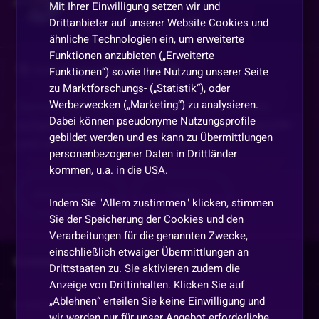
Mit Ihrer Einwilligung setzen wir und
Drittanbieter auf unserer Website Cookies und
1092
137
3105
ähnliche Technologien ein, um erweiterte
Funktionen anzubieten („Erweiterte
📚 Schulungs-Chat Regeln 📚
Funktionen“) sowie Ihre Nutzung unserer Seite
zu Marktforschungs- („Statistik“), oder
Werbezwecken („Marketing“) zu analysieren.
Gemeinsam schauen wir uns an, wie der Slot
Dabei können pseudonyme Nutzungsprofile
aufgebaut ist 🎰, welche Symbole wichtig sind 🔑
gebildet werden und es kann zu Übermittlungen
und welche Besonderheiten das
...
personenbezogener Daten in Drittländer
kommen, u.a. in die USA.
Mehr anzeigen
Teilen
Indem Sie "Allem zustimmen" klicken, stimmen
Sie der Speicherung der Cookies und den
Verarbeitungen für die genannten Zwecke,
einschließlich etwaiger Übermittlungen an
Kommentare
Drittstaaten zu. Sie aktivieren zudem die
Anzeige von Drittinhalten. Klicken Sie auf
„Ablehnen“ erteilen Sie keine Einwilligung und
Vorherige
anzeigen
wir werden nur für unser Angebot erforderliche