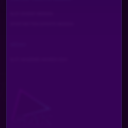
Bis bald HEARTS
SLOT DOZENT WERDEN
Karsten50
•
Vor 2 Monaten
SPORTWETTEN EXPERTE WERDEN
Schönen Tag
BernieBlindmann
•
Vor 2 Monaten
ARCHIV
Schönen Feierabend
SLOT AKADEMIE AWARDS 2024
Steve13
•
Vor 2 Monaten
Ich sag nicht mal muss eine babykatze sein. Ich nehme
gern ältere Katzen sie sollen schönes leben haben
cell4rd00r_24
•
Vor 2 Monaten
HI Flitzi WOWERS Oppes MLADY HI Sandra HI kaltrina
Turbospecial
•
Vor 2 Monaten
DANKETschau HI