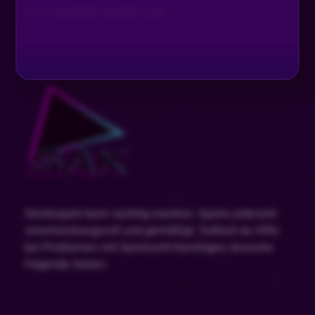
SLOT AKADEMIE AWARDS 2024
Glücksspiel kann süchtig machen. Spiele jederzeit
verantwortungsvoll und gemäßigt. Solltest du Hilfe
bei Problemen mit Spielsucht benötigen, besuche
folgende Seiten: