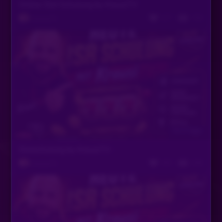
Online Slot Schulung by KrausiTV
677
763
KrausiTV
Vor 6 Tagen
Slotschulung by KrausiTV -
403
658
KrausiTV