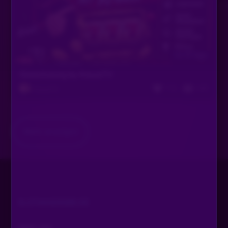
Vor 25 Tagen
Slotschulung by KrausiTV
713
649
KrausiTV
Mehr anzeigen
SLOTAKADEMIE.DE