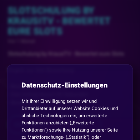
SLOTSCHULUNG BY
KRAUSITV - BEWERTET
EURE SLOTS
Vor 1 Monat
Slotschulung by KrausiTV - Bewertet eure Slots
Regeln zur Slot Bewertung:
Datenschutz-Einstellungen
- Bewertet wird mit !Vote
- Das Voting dauert 60 Sekunden
Mit Ihrer Einwilligung setzen wir und
- Bewertung
...
Drittanbieter auf unserer Website Cookies und
ähnliche Technologien ein, um erweiterte
Funktionen anzubieten („Erweiterte
Mehr anzeigen
Teilen
Funktionen“) sowie Ihre Nutzung unserer Seite
zu Marktforschungs- („Statistik“), oder