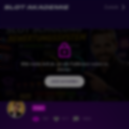
Zurück
Bitte melde dich an, um alle Funktionen nutzen zu
können.
Jetzt anmelden
KrausiTV
Folgen
787
917
1800