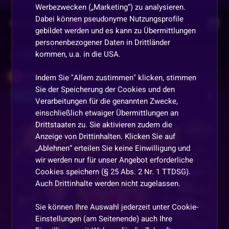
Werbezwecken („Marketing“) zu analysieren.
Dabei können pseudonyme Nutzungsprofile
Kommentare
Replay
gebildet werden und es kann zu Übermittlungen
personenbezogener Daten in Drittländer
kommen, u.a. in die USA.
Vorherige
anzeigen
ORI-Flitzpiepe-ORI
•
Vor 1 Monat
Indem Sie "Allem zustimmen" klicken, stimmen
Sie der Speicherung der Cookies und den
WEITERE VIDEOS
gz
Verarbeitungen für die genannten Zwecke,
einschließlich etwaiger Übermittlungen an
UtopiaBlue
•
Vor 1 Monat
Drittstaaten zu. Sie aktivieren zudem die
schönen feierabend wünsche ich LIKE
Anzeige von Drittinhalten. Klicken Sie auf
„Ablehnen“ erteilen Sie keine Einwilligung und
ORI-Flitzpiepe-ORI
•
Vor 1 Monat
wir werden nur für unser Angebot erforderliche
Cookies speichern (§ 25 Abs. 2 Nr. 1 TTDSG).
gz
Auch Drittinhalte werden nicht zugelassen.
ORI-Flitzpiepe-ORI
•
Vor 1 Monat
Sie können Ihre Auswahl jederzeit unter Cookie-
gz
Einstellungen (am Seitenende) auch Ihre
Vor 13 Tagen