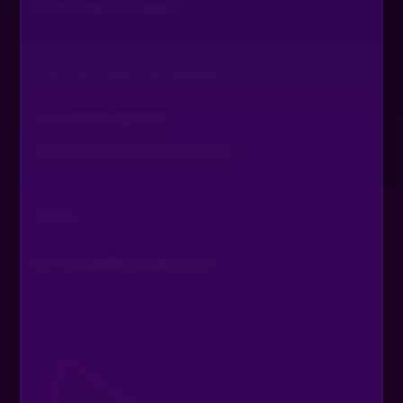
COOKIE EINSTELLUNGEN
Dominik_GG
•
Vor 2 Jahren
D
Bis dann✌️
CONTENT CREATOR WERDEN
liberoooooo80
•
Vor 2 Jahren
L
SLOT DOZENT WERDEN
GN8 alle 👋🏼
SPORTWETTEN EXPERTE WERDEN
Hallöchen
•
Vor 2 Jahren
H
Hi Martin
ARCHIV
Anomis85
•
Vor 2 Jahren
SLOT AKADEMIE AWARDS 2024
Vielen Dank für die Schulung, schlaf gut! Bis morgen!🤩
Bella
•
Vor 2 Jahren
Dir eine gute Nacht schlaf fein bis moin
Brain2206
•
Vor 2 Jahren
B