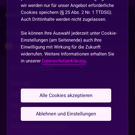
wir werden nur für unser Angebot erforderliche
Cookies speichern (§ 25 Abs. 2 Nr. 1 TTDSG).
Kommentare
Auch Drittinhalte werden nicht zugelassen.
Sie können Ihre Auswahl jederzeit unter Cookie-
Vorherige
anzeigen
Einstellungen (am Seitenende) auch Ihre
Martin_Kesici
•
Vor 2 Jahren
Einwilligung mit Wirkung für die Zukunft
widerrufen. Weitere Informationen erhalten Sie
Alter. Wat hier looooos. Gute n8
in unserer
Datenschutzerklärung
.
SLOTAKADEMIE.DE
Hallöchen
•
Vor 2 Jahren
H
Dankeschön 🙏
ÜBER UNS
IMPRESSUM
Alle Cookies akzeptieren
FrauBingbong
•
Vor 2 Jahren
Dankeschön und schönen Abend
DATENSCHUTZ
Ablehnen und Einstellungen
COMMUNITY GUIDELINE
Ramona1390
•
Vor 2 Jahren
R
PROMOTIONSBEDINGUNGEN
Schlaf gut Justin 😴 lege mich jetzt hin bis bald 😴💖😉