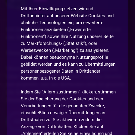
Mit Ihrer Einwilligung setzen wir und
619
114
1659
Drittanbieter auf unserer Website Cookies und
ähnliche Technologien ein, um erweiterte
Ich beantworte euch alle Fragen die ihr rund um
Funktionen anzubieten („Erweiterte
Funktionen“) sowie Ihre Nutzung unserer Seite
die Slots habt
zu Marktforschungs- („Statistik“), oder
Werbezwecken („Marketing“) zu analysieren.
Slotwünsche !SR Slotname
Dabei können pseudonyme Nutzungsprofile
gebildet werden und es kann zu Übermittlungen
Wenn ich in die Bonusrunden komme könnt ihr
personenbezogener Daten in Drittländer
über !Tipp (z.B 35,50) schätzen welchen Gewinn
kommen, u.a. in die USA.
wir erspielen, wer am dichtesten dran ist gewinnt
Indem Sie "Allem zustimmen" klicken, stimmen
die Bonuscodes
Sie der Speicherung der Cookies und den
Weitere
...
Verarbeitungen für die genannten Zwecke,
einschließlich etwaiger Übermittlungen an
Drittstaaten zu. Sie aktivieren zudem die
Mehr anzeigen
Teilen
Anzeige von Drittinhalten. Klicken Sie auf
„Ablehnen“ erteilen Sie keine Einwilligung und