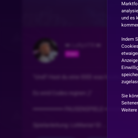
Marktfo
analysi
und es 
kommen,
Indem S
👑 LoftyVTR 👑
Cookies
etwaiger
Folgen
Anzeige 
Einwill
speicher
"Und? Hast du eine IDEE was heute passie
zugelas
Es wird Codes regnen ;)"
Sie kön
Seitenen
━━━━━━━━━ PAUSENSPIELE ━━━━━━━━━
Weitere
Spielanleitung: LizMania! 🎲
...