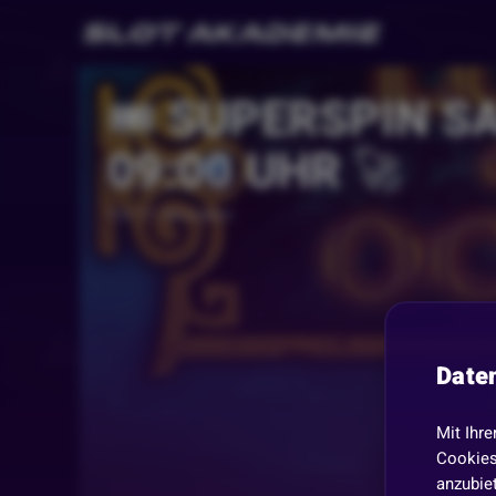
🎟️ SUPERSPIN S
09:00 UHR 🚀
Vor 11 Monaten
Date
Mit Ihre
Cookies
anzubiet