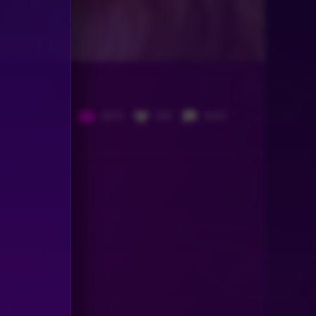
4372
959
3452