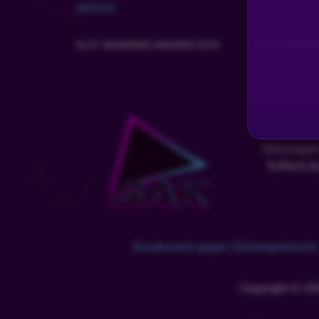
ARCHIV
Patschi
•
Vor 11 Monaten
SLOT AKADEMIE AWARDS 2024
SLOT AKADEM
DANKE 🫶🫶
astronaut
•
Vor 11 Monaten
Kein ding
BVB_AnnaKiko_2301
•
Vor 11 Monaten
Glücksspie
Solltest d
Oppes HI 😘😍❤😎👍
inworbVTR
•
Vor 11 Monaten
BG
Bundesweit gegen Glücksspielsucht
DonaldDuck54
•
Vor 11 Monaten
Danke
Copyright © 20