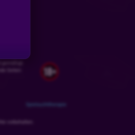
d gemäßigt.
nde Seiten:
Spielsuchttherapie
te vorbehalten.