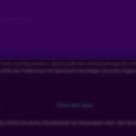
IE AWARDS 2025
l kann süchtig machen. Spiele jederzeit verantwortungsvoll un
u Hilfe bei Problemen mit Spielsucht benötigen, besuche folge
Check dein Spiel
26, DGGS Deutsche Gesellschaft für Glücksspiel mbH. Alle Rech