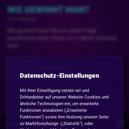
WIE GEWINNT MAN?
Vor 5 Monaten
Wie gewinnt man? Ob man diese Frage
beantworten kann, finden wir in dieser Schulung
raus!
Emoji Regen:
!party (ab 500 Kanalpunkte)
Datenschutz-Einstellungen
!heart (ab 1000
...
Mit Ihrer Einwilligung setzen wir und
Mehr anzeigen
Teilen
Drittanbieter auf unserer Website Cookies und
ähnliche Technologien ein, um erweiterte
Funktionen anzubieten („Erweiterte
Funktionen“) sowie Ihre Nutzung unserer Seite
Kommentare
zu Marktforschungs- („Statistik“), oder
Replay