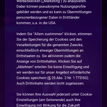
Werbezwecken („Marketing“) zu analysieren.
Dabei können pseudonyme Nutzungsprofile
Vorherige
anzeigen
gebildet werden und es kann zu Übermittlungen
personenbezogener Daten in Drittländer
GLÜCKSFEE
•
Vor 5 Monaten
kommen, u.a. in die USA.
WEITERE VIDEOS
HI Hearts LIKE HEARTS HI
Indem Sie "Allem zustimmen" klicken, stimmen
Sie der Speicherung der Cookies und den
MvG180
•
Vor 5 Monaten
Verarbeitungen für die genannten Zwecke,
PIKARAVE
einschließlich etwaiger Übermittlungen an
Drittstaaten zu. Sie aktivieren zudem die
UtopiaBlue
•
Vor 5 Monaten
Anzeige von Drittinhalten. Klicken Sie auf
DANKE für die gelungene Schulung HI
„Ablehnen“ erteilen Sie keine Einwilligung und
wir werden nur für unser Angebot erforderliche
Cookies speichern (§ 25 Abs. 2 Nr. 1 TTDSG).
MvG180
•
Vor 5 Monaten
Auch Drittinhalte werden nicht zugelassen.
danke dirto
Vor 5 Monaten
Sie können Ihre Auswahl jederzeit unter Cookie-
MvG180
•
Vor 5 Monaten
Die Schule der BESTEN !!!
Einstellungen (am Seitenende) auch Ihre
1654
506
tschööö machs gut
Pink Panter
Einwilligung mit Wirkung für die Zukunft