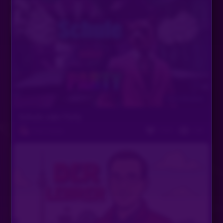
Vor 6 Monaten
Schule oder Party
1693
638
Pink Panter