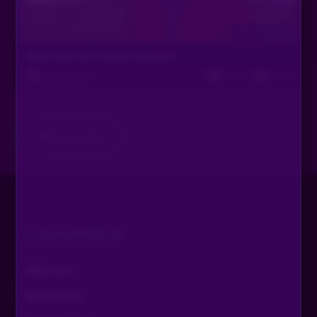
Vor 6 Monaten
Was weis der Lehrer wirklich?
1710
673
Pink Panter
Mehr anzeigen
SLOTAKADEMIE.DE
ÜBER UNS
IMPRESSUM