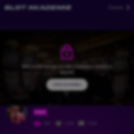
Zurück
Bitte melde dich an, um alle Funktionen nutzen zu
können.
Jetzt anmelden
Pink Panter
Folgen
696
1636
2008