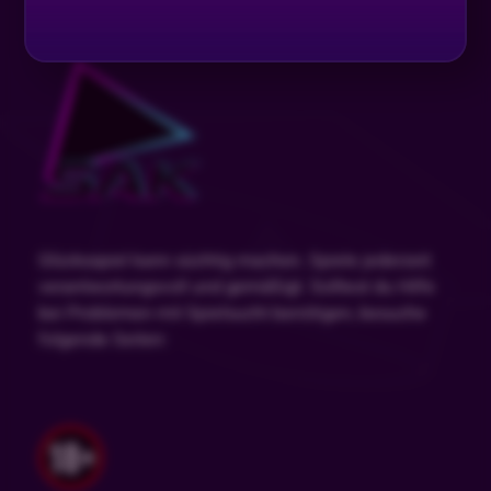
Glücksspiel kann süchtig machen. Spiele jederzeit
verantwortungsvoll und gemäßigt. Solltest du Hilfe
bei Problemen mit Spielsucht benötigen, besuche
folgende Seiten: