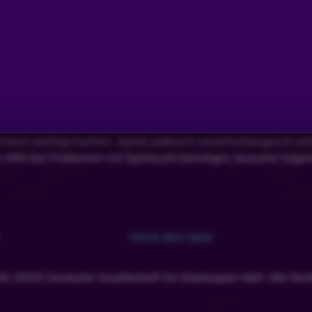
l kann süchtig machen. Spiele jederzeit verantwortungsvoll un
u Hilfe bei Problemen mit Spielsucht benötigen, besuche folge
Check dein Spiel
gute Nacht schlaf gut 🫶🫶
26, DGGS Deutsche Gesellschaft für Glücksspiel mbH. Alle Rech