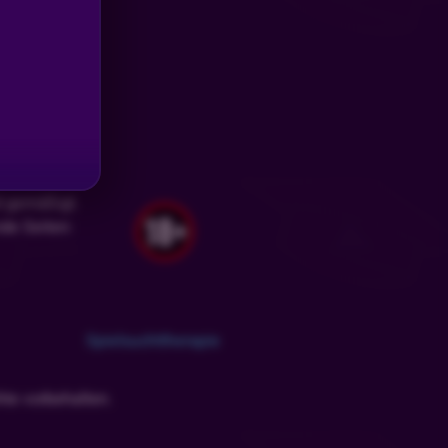
d gemäßigt.
nde Seiten:
Spielsuchttherapie
te vorbehalten.