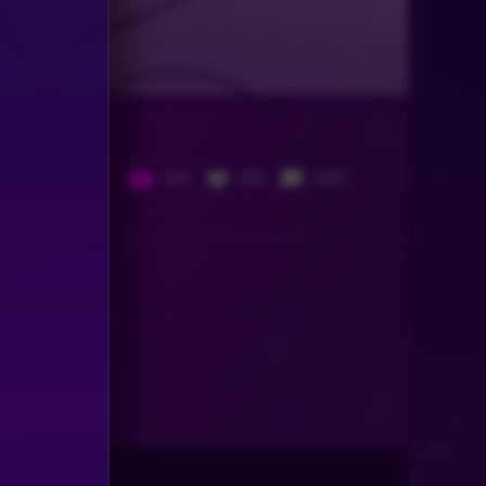
964
468
2052