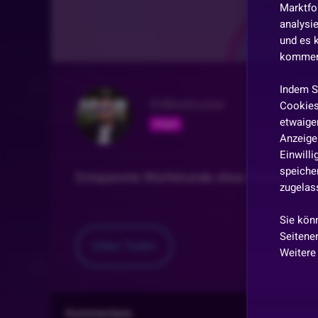
Marktfo
analysi
und es 
kommen,
Indem S
Drillinstructor
Cookies
etwaiger
Folgen
Anzeige 
Einwill
speicher
Entspannte Würfelrunde ohne Zeitvorgabe 
zugelas
Sie kön
Seitenen
Video
Teilen
Weitere
Kommentare