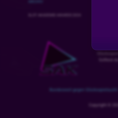
ARCHIV
drilli machs gut, grüße an juli und bis bald
SLOT AKADEMIE AWARDS 2024
Lillifee37
•
Vor 1 Jahr
Danke für die tolle Schulung ❤️ gute Nacht ❤️
CozyCosi
•
Vor 1 Jahr
Schlaf schön und bis bald Drilli
Glücksspie
Solltest d
dJ_kLOUSe
•
Vor 1 Jahr
D
Tschüßi
Pebbsi
•
Vor 1 Jahr
P
Bundesweit gegen Glücksspielsucht
War wieder sehr schön. Wünsch dir noch eine 
Copyright © 20
MIMA
•
Vor 1 Jahr
Gidmek yooookkkkk