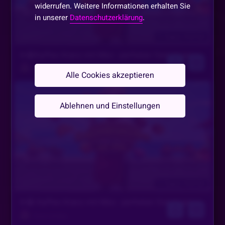
widerrufen. Weitere Informationen erhalten Sie
in unserer
Datenschutzerklärung
.
8. August, 8:00 Uhr
☕️😁Kaffee Kranz mit Niko - perfekter Samstagmorgen🍀☕️
Timm & Niko
Alle Cookies akzeptieren
Ablehnen und Einstellungen
9. August, 8:00 Uhr
☕️😁 Kaffee Kranz mit Niko - perfekter Sonntagmorgen 🍀☕️
Timm & Niko