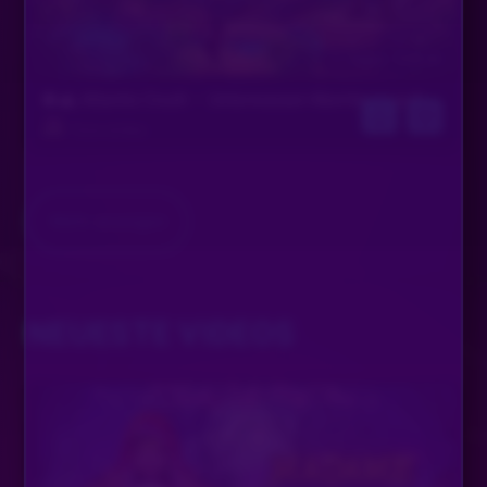
11. August, 14:45 Uhr
🔱🌊 Atlantis Crush – Unterwasser-Abenteuer auf den versunkenen Kaskaden 🔱🌊
Timm & Niko
Mehr anzeigen
NEUESTE VIDEOS