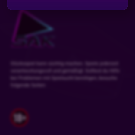
Glücksspiel kann süchtig machen. Spiele jederzeit
verantwortungsvoll und gemäßigt. Solltest du Hilfe
bei Problemen mit Spielsucht benötigen, besuche
folgende Seiten: