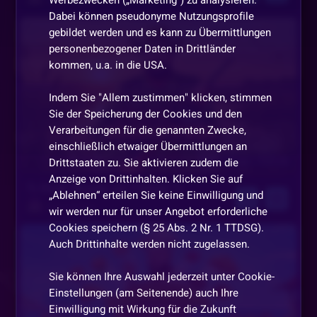
Timm & Niko
Dabei können pseudonyme Nutzungsprofile
gebildet werden und es kann zu Übermittlungen
personenbezogener Daten in Drittländer
kommen, u.a. in die USA.
Indem Sie "Allem zustimmen" klicken, stimmen
Sie der Speicherung der Cookies und den
Verarbeitungen für die genannten Zwecke,
einschließlich etwaiger Übermittlungen an
Drittstaaten zu. Sie aktivieren zudem die
Morgen, 15:00 Uhr
Anzeige von Drittinhalten. Klicken Sie auf
🦆 Duck Shooter am Freitag! 🦆
„Ablehnen“ erteilen Sie keine Einwilligung und
Timm & Niko
wir werden nur für unser Angebot erforderliche
Cookies speichern (§ 25 Abs. 2 Nr. 1 TTDSG).
Auch Drittinhalte werden nicht zugelassen.
Sie können Ihre Auswahl jederzeit unter Cookie-
Einstellungen (am Seitenende) auch Ihre
Einwilligung mit Wirkung für die Zukunft