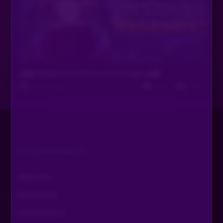
Vor 4 Monaten
🔮🎰 Madame Destiny am Montag! 🔮🎰
1327
1300
Timm & Niko
SLOTAKADEMIE.DE
ÜBER UNS
IMPRESSUM
DATENSCHUTZ