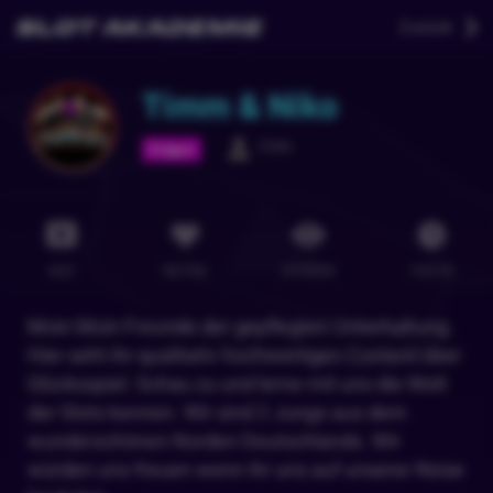
Zurück
Timm & Niko
5386
Folgen
602
96706
370934
1631
h
Moin Moin Freunde der gepflegten Unterhaltung.
Hier seht ihr qualitativ hochwertigen Content über
Glücksspiel. Schau zu und lerne mit uns die Welt
der Slots kennen. Wir sind 2 Jungs aus dem
wunderschönen Norden Deutschlands. Wir
würden uns freuen wenn ihr uns auf unserer Reise