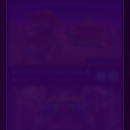
10. August, 14:45 Uhr
💣 Wild Chapo 2 – Explosive Rache 💣
Timm & Niko