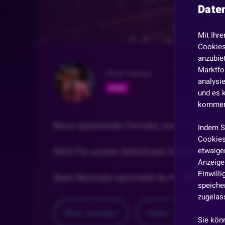
Date
Mit Ihre
Cookies
anzubiet
Marktfo
Pink Panter
analysi
Folgen
und es 
kommen,
Neue spannende Formate, wenn du auserwäh
Indem S
Cookies
etwaiger
NEU! Für unsere Gehörlosen Zuschauer ist e
Anzeige 
Einwill
Beim Murmeln sammelst du Punkte
...
speicher
zugelas
Mehr anzeigen
Video
Teilen
Sie kön