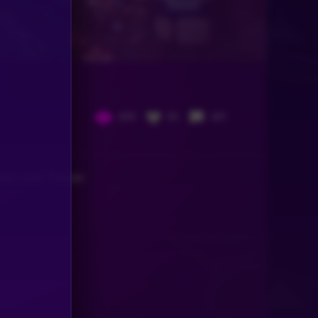
609
85
681
ken vom Tresor.