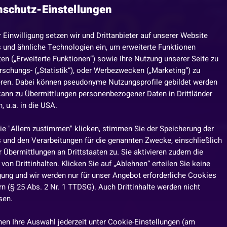
nschutz-Einstellungen
r Einwilligung setzen wir und Drittanbieter auf unserer Website
 und ähnliche Technologien ein, um erweiterte Funktionen
en („Erweiterte Funktionen“) sowie Ihre Nutzung unserer Seite zu
rschungs- („Statistik“), oder Werbezwecken („Marketing“) zu
eren. Dabei können pseudonyme Nutzungsprofile gebildet werden
kann zu Übermittlungen personenbezogener Daten in Drittländer
 u.a. in die USA.
lt bist, darfst du den Kran lenken oder den Code knac
ie "Allem zustimmen" klicken, stimmen Sie der Speicherung der
 und den Verarbeitungen für die genannten Zwecke, einschließlich
 Übermittlungen an Drittstaaten zu. Sie aktivieren zudem die
in LIVE-Untertitel eingeblendet.
von Drittinhalten. Klicken Sie auf „Ablehnen“ erteilen Sie keine
igung und wir werden nur für unser Angebot erforderliche Cookies
n (§ 25 Abs. 2 Nr. 1 TTDSG). Auch Drittinhalte werden nicht
sen.
nen Ihre Auswahl jederzeit unter Cookie-Einstellungen (am