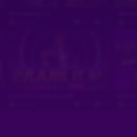
n
Vor 6 Monaten
Wissenskampf 3.0
Alles was
3
1614
151
Pink Panter
Pink P
n
Vor 7 Monaten
Crank It Up! - Da bin ich wieder
Musik Sl
6
1754
764
Pink Panter
Pink P