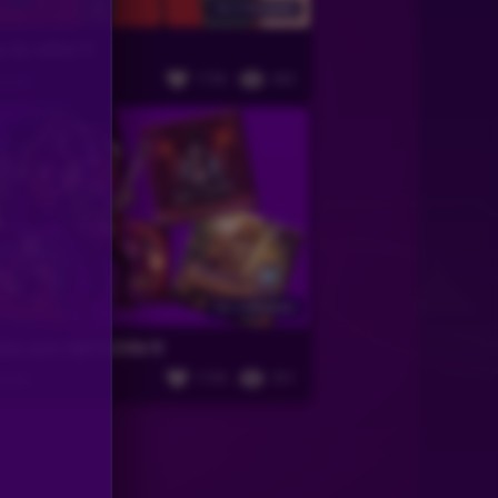
Vor 6 Monaten
 du willst !!!
1736
462
anter
Vor 6 Monaten
ots zum ABFEIERN !!!
1735
321
anter