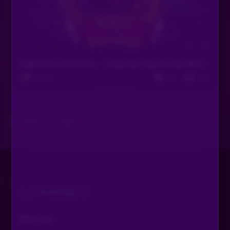
Vor 1 Tag
🦬📖 Book of Buffalo – Folge den Spuren des Büffels! 📖🦬
231
556
Bastian
Mehr anzeigen
SLOTAKADEMIE.DE
ÜBER UNS