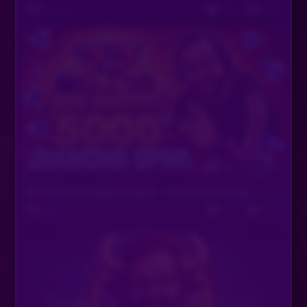
396
526
Bastian
Vor 2 Tagen
🍒🔥 Donnerstags-Jackpot – Hot Chance 🔥🍒
316
755
Bastian