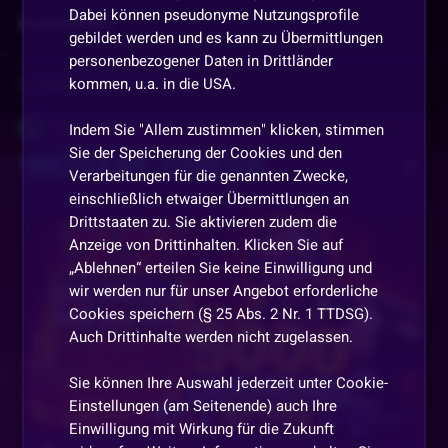
Dabei können pseudonyme Nutzungsprofile
Kommentare
gebildet werden und es kann zu Übermittlungen
personenbezogener Daten in Drittländer
kommen, u.a. in die USA.
Vorherige
anzeigen
Geburtstags_Habicht
•
Vor 10 Monaten
Indem Sie "Allem zustimmen" klicken, stimmen
Sie der Speicherung der Cookies und den
WEITERE VIDEOS
und bart bis zum Boden
Verarbeitungen für die genannten Zwecke,
einschließlich etwaiger Übermittlungen an
KI_PITBULL1979
•
Vor 10 Monaten
Drittstaaten zu. Sie aktivieren zudem die
GZ
Anzeige von Drittinhalten. Klicken Sie auf
„Ablehnen“ erteilen Sie keine Einwilligung und
inworbVTR
•
Vor 10 Monaten
wir werden nur für unser Angebot erforderliche
Cookies speichern (§ 25 Abs. 2 Nr. 1 TTDSG).
GZ
Auch Drittinhalte werden nicht zugelassen.
Latschenkiefer
•
Vor 10 Monaten
Sie können Ihre Auswahl jederzeit unter Cookie-
Bin da
Einstellungen (am Seitenende) auch Ihre
Vor 23 Tagen
Einwilligung mit Wirkung für die Zukunft