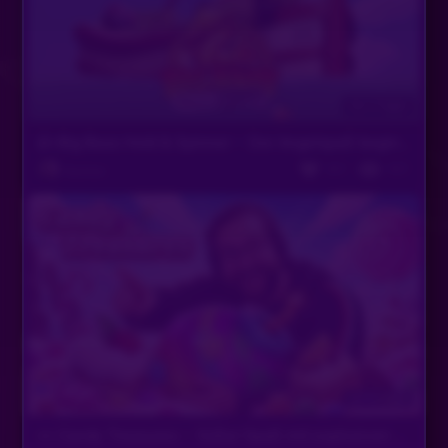
Sonne70
•
Vor 10 Monaten
Tschau HI
Vor 3 Tagen
MarcelusBo
•
Vor 10 Monaten
🎣 Big Bass Hold & Spinner – Der Angelspaß beginnt! 🐟
peace
367
957
Bastian
ItsMe
•
Vor 10 Monaten
KEKBYE
abusername
•
Vor 10 Monaten
A
Hauste
SilverStone
•
Vor 10 Monaten
HI HI
Vor 4 Tagen
🍬 Candy Treasures – Süßer Spaß mit explosiven Gewinnen! 🍬