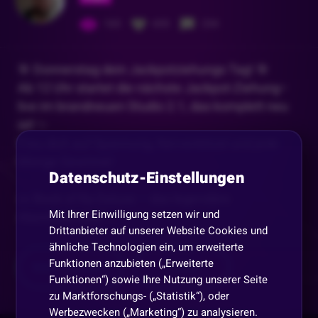
165
655
234
🎯 Donnerstag dein Jackpotziehungs Tag! 🎯
Ab 12 Uhr startet die nächste Jackpot-Ziehung–
live im brandneuen Studio 2.1, das komplett neu
ist! ✨
Freu dich auf Spannung, Nervenkitzel und jede
Menge Gewinne!
Datenschutz-Einstellungen
📜 Book of Ra Deluxe – das legendäre
Mit Ihrer Einwilligung setzen wir und
Abenteuerspiel
...
Drittanbieter auf unserer Website Cookies und
ähnliche Technologien ein, um erweiterte
Funktionen anzubieten („Erweiterte
Mehr anzeigen
Teilen
Funktionen“) sowie Ihre Nutzung unserer Seite
zu Marktforschungs- („Statistik“), oder
Werbezwecken („Marketing“) zu analysieren.