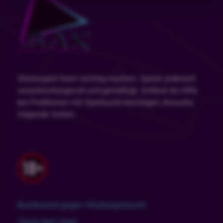
Glücksspiel kann süchtig machen. Spiele jederzeit
verantwortungsvoll und gemäßigt. Solltest du Hilfe
bei Problemen mit Spielsucht benötigen, besuche
folgende Seiten:
Bundesweit gegen Glücksspielsucht
Check dein Spiel