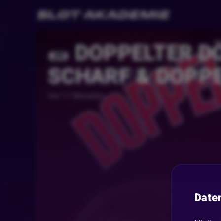
🌯 DOPPELTER D
SCHARF & DOPPE
Vor 11 Monaten
Date