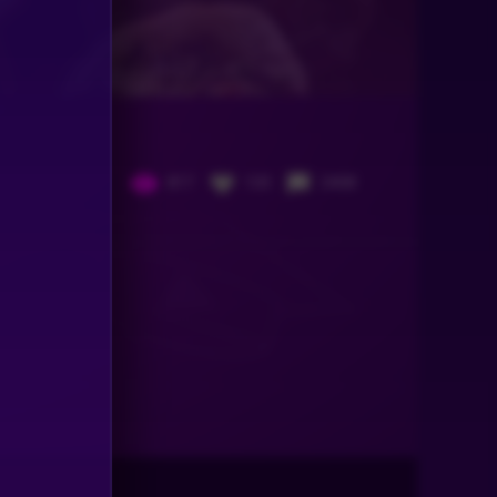
817
120
2408