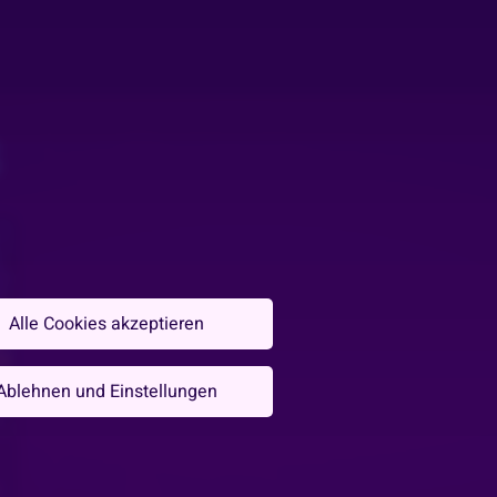
S
Alle Cookies akzeptieren
Ablehnen und Einstellungen
n
e fun 🗑️🧹💨✨💫
0