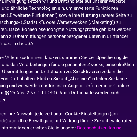
r Einwilligung setzen wir und Drittanbieter auf unserer Website
 und ähnliche Technologien ein, um erweiterte Funktionen
en („Erweiterte Funktionen“) sowie Ihre Nutzung unserer Seite zu
rschungs- („Statistik“), oder Werbezwecken („Marketing“) zu
eren. Dabei können pseudonyme Nutzungsprofile gebildet werden
kann zu Übermittlungen personenbezogener Daten in Drittländer
 u.a. in die USA.
ie "Allem zustimmen" klicken, stimmen Sie der Speicherung der
 und den Verarbeitungen für die genannten Zwecke, einschließlich
 Übermittlungen an Drittstaaten zu. Sie aktivieren zudem die
pelter Spaß & jede Menge Gewinne! 🚀
von Drittinhalten. Klicken Sie auf „Ablehnen“ erteilen Sie keine
g – hier wird’s richtig heiß,
...
igung und wir werden nur für unser Angebot erforderliche Cookies
n (§ 25 Abs. 2 Nr. 1 TTDSG). Auch Drittinhalte werden nicht
sen.
nen Ihre Auswahl jederzeit unter Cookie-Einstellungen (am
de) auch Ihre Einwilligung mit Wirkung für die Zukunft widerrufen.
 Informationen erhalten Sie in unserer
Datenschutzerklärung
.