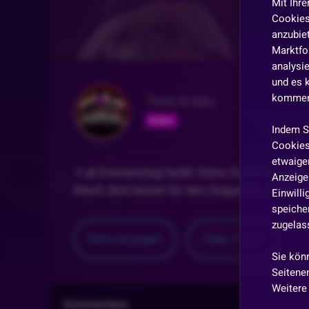
Mit Ihre
Cookies
anzubiet
Marktfo
analysi
und es 
kommen,
Timm & Niko
Folgen
Indem S
Cookies
etwaiger
🥙🌶️ Donnerstag heißt: Extra Schärfe, dop
Anzeige 
Mach dich bereit für den Doppelten Dönersta
Einwill
speicher
zugelas
Mehr anzeigen
Video
Teilen
Sie kön
Seitenen
Weitere
Kommentare