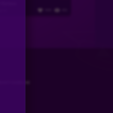
f Olympus
1055
453
gende
UNITY GUIDELINE