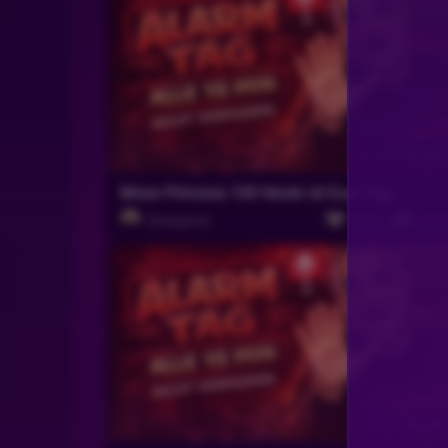
Daywalker
•
Vor 2 Monaten
Schönen Feierabend:)
DonaldDuck54
•
Vor 2 Monaten
Vor 2 Monate
1x die Woche wäre auch gut
Moon Princess 100 Heute ist Euer Tag
GlubbMichi
•
Vor 2 Monaten
1074
146
Slotlegende
Gute Nacht Ralfi
MIKKAMACHTSGUT
•
Vor 2 Monaten
Sei schlau und stell dich dumm 😁 Curry 😁
Nuttelabrot67
•
Vor 2 Monaten
🤣
Vor 2 Monate