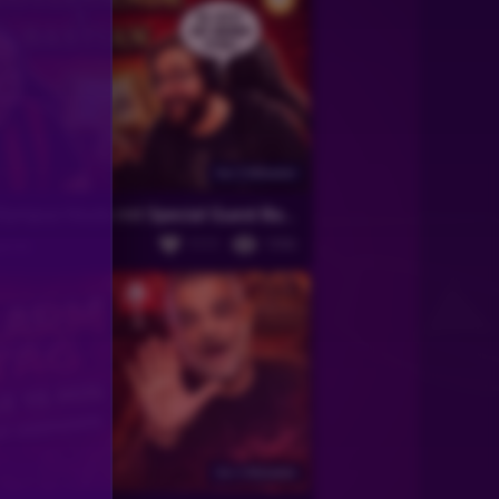
Vor 2 Monaten
Rise of Olympus Heute mit Special Guest Bastian
1111
1056
gende
Vor 2 Monaten