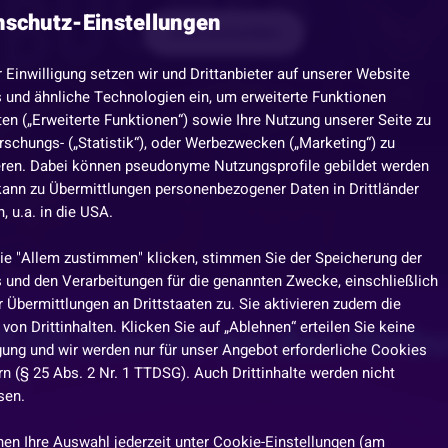
nschutz-Einstellungen
Jetzt anmelden
r Einwilligung setzen wir und Drittanbieter auf unserer Website
 und ähnliche Technologien ein, um erweiterte Funktionen
en („Erweiterte Funktionen“) sowie Ihre Nutzung unserer Seite zu
rschungs- („Statistik“), oder Werbezwecken („Marketing“) zu
eren. Dabei können pseudonyme Nutzungsprofile gebildet werden
kann zu Übermittlungen personenbezogener Daten in Drittländer
 u.a. in die USA.
ie "Allem zustimmen" klicken, stimmen Sie der Speicherung der
 und den Verarbeitungen für die genannten Zwecke, einschließlich
 Übermittlungen an Drittstaaten zu. Sie aktivieren zudem die
:00 Starten wir das Hörb
von Drittinhalten. Klicken Sie auf „Ablehnen“ erteilen Sie keine
igung und wir werden nur für unser Angebot erforderliche Cookies
n (§ 25 Abs. 2 Nr. 1 TTDSG). Auch Drittinhalte werden nicht
aten
sen.
nen Ihre Auswahl jederzeit unter Cookie-Einstellungen (am