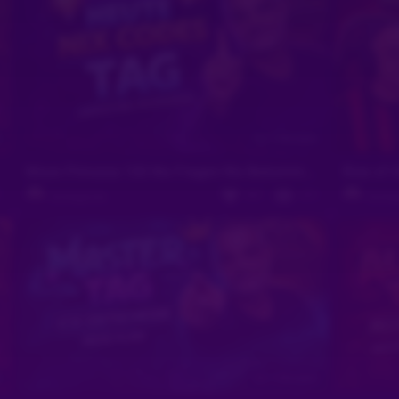
n
Vor 2 Monaten
Moon Princess 100 Nix Fragen Nix Bekommen einfach Genial
7
987
341
Slotlegende
Slotle
n
Vor 2 Monaten