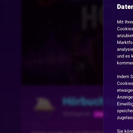
Date
Mit Ihre
Cookies
anzubiet
Marktfo
analysi
und es 
kommen,
Indem S
Cookies
etwaiger
Hörbuchtag 20
Anzeige 
Einwill
speicher
Slotlegende
Vor 2 Mon
Folgen
zugelas
Sie kön