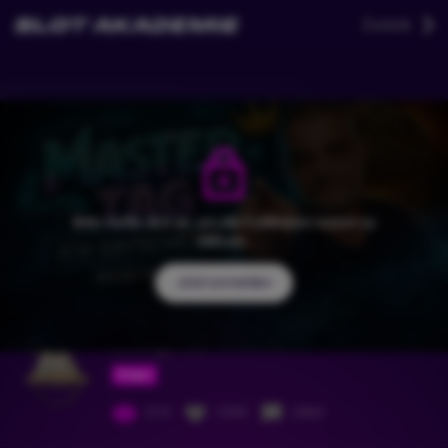
Zurück
Bitte melde dich an, um alle Funktionen nutzen zu
können.
Jetzt anmelden
Slotlegende
Folgen
613
1059
2860