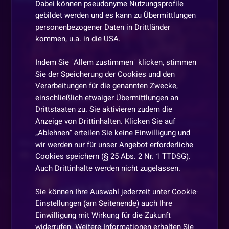
Dabei können pseudonyme Nutzungsprofile
gebildet werden und es kann zu Übermittlungen
GlubbMichi
•
Vor 2 Monaten
personenbezogener Daten in Drittländer
GZ
kommen, u.a. in die USA.
BernieBlindmann
•
Vor 2 Monaten
Indem Sie "Allem zustimmen" klicken, stimmen
Sie der Speicherung der Cookies und den
GZ
Verarbeitungen für die genannten Zwecke,
einschließlich etwaiger Übermittlungen an
MickyMaus1
•
Vor 2 Monaten
Drittstaaten zu. Sie aktivieren zudem die
RALF schlaf gut HI
Anzeige von Drittinhalten. Klicken Sie auf
Vor 2 Monaten
„Ablehnen“ erteilen Sie keine Einwilligung und
LuckyPharao
•
Vor 2 Monaten
Moon Princess 100 Heute ist Euer Tag
wir werden nur für unser Angebot erforderliche
Cookies speichern (§ 25 Abs. 2 Nr. 1 TTDSG).
1061
1467
Schön Feierabend wünsche ich 🌈🕺😎
Slotlegende
Auch Drittinhalte werden nicht zugelassen.
9STIFFLER6
•
Vor 2 Monaten
Sie können Ihre Auswahl jederzeit unter Cookie-
Hauste RALF
Einstellungen (am Seitenende) auch Ihre
Einwilligung mit Wirkung für die Zukunft
GlubbMichi
•
Vor 2 Monaten
widerrufen. Weitere Informationen erhalten Sie