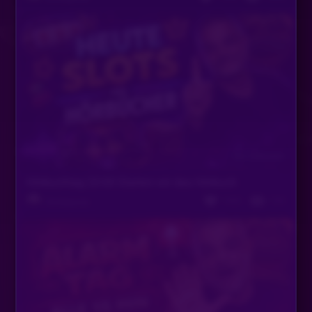
LuckyPharao
•
Vor 2 Monaten
Bis next
Helge_GG
•
Vor 2 Monaten
Tschau
PabloEmilioEscobar
•
Vor 2 Monaten
Dann melden wir mal den Bus drüben an
Vor 2 Monaten
Hörbuchtag 20:00 Starten wir das Hörbuch
1052
720
Slotlegende