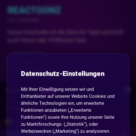
REACTOONZ
Vor 2 Monaten
Heute Enscheide ich die Slots ihr Tippt und Dürft
euch freuen alle 10 Minuten Rad
Teilen
Datenschutz-Einstellungen
Mit Ihrer Einwilligung setzen wir und
Kommentare
Replay
Drittanbieter auf unserer Website Cookies und
ähnliche Technologien ein, um erweiterte
Vorherige
anzeigen
Funktionen anzubieten („Erweiterte
Funktionen“) sowie Ihre Nutzung unserer Seite
Biene_24
•
Vor 2 Monaten
B
zu Marktforschungs- („Statistik“), oder
WEITERE VIDEOS
Werbezwecken („Marketing“) zu analysieren.
GZ