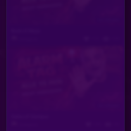
Vor 2 Monaten
Book of Maya
1132
1050
Slotlegende
Vor 2 Monaten
Gates of Olympus
1043
453
Slotlegende