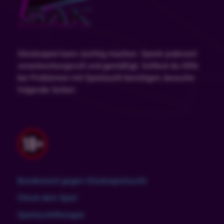
Glücksspiel kann süchtig machen. Spiele jederzeit
verantwortungsvoll und gemäßigt. Solltest du Hilfe
bei Problemen mit Spielsucht benötigen, besuche
folgende Seiten:
Bundesweit gegen Glücksspielsucht
Check dein Spiel
Spielsuchttherapie