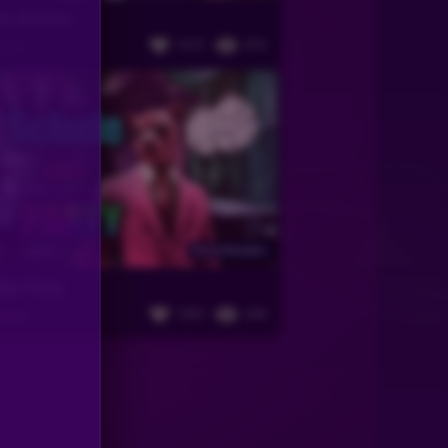
nk drücken
1672
876
anter
Vor 6 Monaten
der Party
1693
638
anter