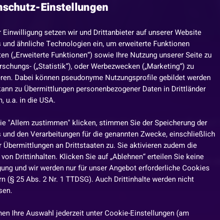
nschutz-Einstellungen
r Einwilligung setzen wir und Drittanbieter auf unserer Website
 und ähnliche Technologien ein, um erweiterte Funktionen
en („Erweiterte Funktionen“) sowie Ihre Nutzung unserer Seite zu
rschungs- („Statistik“), oder Werbezwecken („Marketing“) zu
eren. Dabei können pseudonyme Nutzungsprofile gebildet werden
kann zu Übermittlungen personenbezogener Daten in Drittländer
 u.a. in die USA.
ehandelt und kann sie gegen die Konkurrenz standhalten? 
ie "Allem zustimmen" klicken, stimmen Sie der Speicherung der
 und den Verarbeitungen für die genannten Zwecke, einschließlich
uch die beste Show !!!
 Übermittlungen an Drittstaaten zu. Sie aktivieren zudem die
von Drittinhalten. Klicken Sie auf „Ablehnen“ erteilen Sie keine
nne verdoppeln, egal ob vom vom Kran, Tresor, Würfeln 
igung und wir werden nur für unser Angebot erforderliche Cookies
n (§ 25 Abs. 2 Nr. 1 TTDSG). Auch Drittinhalte werden nicht
sen.
nen Ihre Auswahl jederzeit unter Cookie-Einstellungen (am