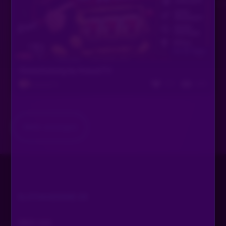
Vor 26 Tagen
Slotschulung by KrausiTV
727
649
KrausiTV
Mehr anzeigen
SLOTAKADEMIE.DE
ÜBER UNS