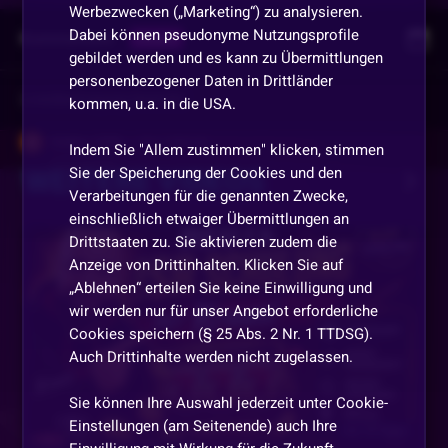
Werbezwecken („Marketing“) zu analysieren.
Dabei können pseudonyme Nutzungsprofile
Kommentare
Replay
gebildet werden und es kann zu Übermittlungen
personenbezogener Daten in Drittländer
Vorherige
anzeigen
kommen, u.a. in die USA.
Gekko-1226
•
Vor 1 Monat
G
Indem Sie "Allem zustimmen" klicken, stimmen
WEITERE VIDEOS
Sie der Speicherung der Cookies und den
danke
Verarbeitungen für die genannten Zwecke,
einschließlich etwaiger Übermittlungen an
Fortuna
•
Vor 1 Monat
Drittstaaten zu. Sie aktivieren zudem die
Gw
Anzeige von Drittinhalten. Klicken Sie auf
„Ablehnen“ erteilen Sie keine Einwilligung und
Nordlicht
•
Vor 1 Monat
N
wir werden nur für unser Angebot erforderliche
Cookies speichern (§ 25 Abs. 2 Nr. 1 TTDSG).
bye HI
Auch Drittinhalte werden nicht zugelassen.
Lololill
•
Vor 1 Monat
Sie können Ihre Auswahl jederzeit unter Cookie-
CATTIME EDM EDM TROLLJAM EDM EDM CATTIME
Einstellungen (am Seitenende) auch Ihre
Vor 14 Tagen