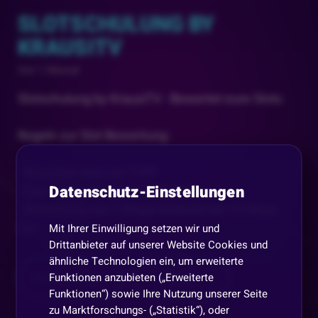
SLOTSCHULUNG BY
KRAUSITV
Vor 1 Monat
Slotschulung by KrausiTV - Bewertet eure Slots
Regeln zur Slot Bewertung:
- Bewertet wird mit !TIPP
Datenschutz-Einstellungen
- Das Voting dauert 60 Sekunden
- Bewertung von 1 Mega Schlecht bis 10 Mega
Gut
...
Mit Ihrer Einwilligung setzen wir und
Drittanbieter auf unserer Website Cookies und
ähnliche Technologien ein, um erweiterte
Mehr anzeigen
Teilen
Funktionen anzubieten („Erweiterte
Funktionen“) sowie Ihre Nutzung unserer Seite
zu Marktforschungs- („Statistik“), oder