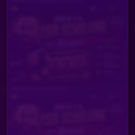
Online Slot Schulung by KrausiTV
695
763
KrausiTV
Vor 7 Tagen
Slotschulung by KrausiTV -
431
663
KrausiTV