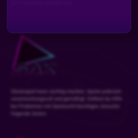
SLOT AKADEMIE AWARDS 2024
Glücksspiel kann süchtig machen. Spiele jederzeit
verantwortungsvoll und gemäßigt. Solltest du Hilfe
bei Problemen mit Spielsucht benötigen, besuche
folgende Seiten: