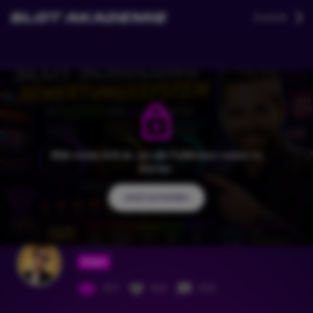
Zurück
Bitte melde dich an, um alle Funktionen nutzen zu
können.
Jetzt anmelden
KrausiTV
Folgen
493
868
858